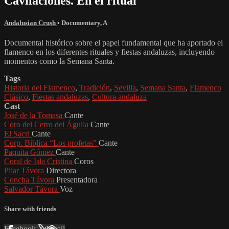
Cavilaciones. En el ritual
Andalusian Crush
•
Documentary
,
A
Documental histórico sobre el papel fundamental que ha aportado el
flamenco en los diferentes rituales y fiestas andaluzas, incluyendo
momentos como la Semana Santa.
Tags
Historia del Flamenco
,
Tradición
,
Sevilla
,
Semana Santa
,
Flamenco
Clásico
,
Fiestas andaluzas
,
Cultura andaluza
Cast
José de la Tomasa
Cante
Coro del Cerro del Águila
Cante
El Sacri
Cante
Corp. Bíblica “Los profetas”
Cante
Paquita Gómez
Cante
Coral de Isla Cristina
Coros
Pilar Távora
Directora
Concha Távora
Presentadora
Salvador Távora
Voz
Share with friends
Facebook
X
Email