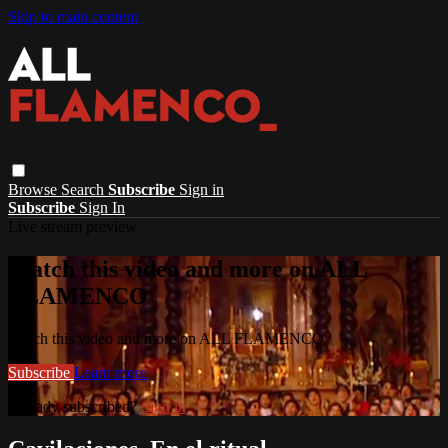
Skip to main content
Browse
Search
Subscribe
Sign in
Subscribe
Sign In
Live stream preview
Watch this video and more on ALL
FLAMENCO
Watch this video and more on ALL FLAMENCO
Subscribe
Learn more
Already subscribed?
Sign in