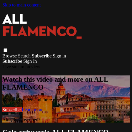
Skip to main content
Browse
Search
Subscribe
Sign in
Subscribe
Sign In
Live stream preview
Watch this video and more on ALL
FLAMENCO
Watch this video and more on ALL FLAMENCO
Subscribe
Learn more
Already subscribed?
Sign in