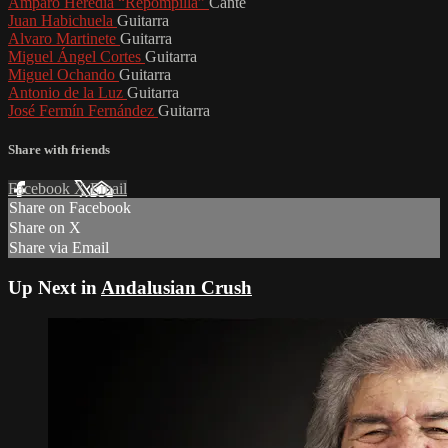
Amparo Heredia “Repompilla”
Cante
Juan Habichuela
Guitarra
Alvaro Martinete
Guitarra
Miguel Ángel Cortes
Guitarra
Miguel Ochando
Guitarra
Antonio de la Luz
Guitarra
José Fermín Fernández
Guitarra
Share with friends
Facebook
X
Email
Share on Facebook
Share on X
Share via Email
Up Next in
Andalusian Crush