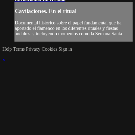
Cavilaciones. En el ritual
Documental histórico sobre el papel fundamental que ha
aportado el flamenco en los diferentes rituales y fiestas
andaluzas, incluyendo momentos como la Semana Santa.
Help
Terms
Privacy
Cookies
Sign in
×