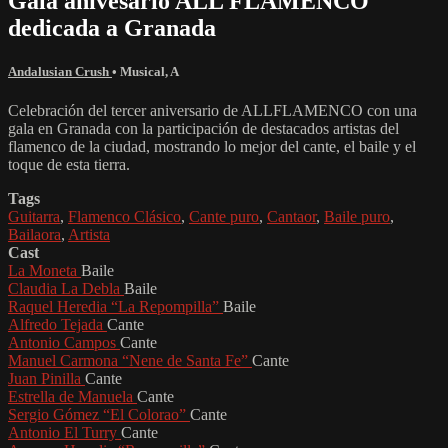
Gala anivesario ALL FLAMENCO
dedicada a Granada
Andalusian Crush
•
Musical
,
A
Celebración del tercer aniversario de ALLFLAMENCO con una
gala en Granada con la participación de destacados artistas del
flamenco de la ciudad, mostrando lo mejor del cante, el baile y el
toque de esta tierra.
Tags
Guitarra
,
Flamenco Clásico
,
Cante puro
,
Cantaor
,
Baile puro
,
Bailaora
,
Artista
Cast
La Moneta
Baile
Claudia La Debla
Baile
Raquel Heredia “La Repompilla”
Baile
Alfredo Tejada
Cante
Antonio Campos
Cante
Manuel Carmona “Nene de Santa Fe”
Cante
Juan Pinilla
Cante
Estrella de Manuela
Cante
Sergio Gómez “El Colorao”
Cante
Antonio El Turry
Cante