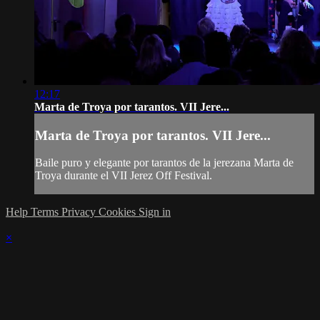
12:17
Marta de Troya por tarantos. VII Jere...
Marta de Troya por tarantos. VII Jere...
Baile puro y elegante por tarantos de la jerezana Marta de
Troya durante el VII Jerez Off Festival.
Help
Terms
Privacy
Cookies
Sign in
×