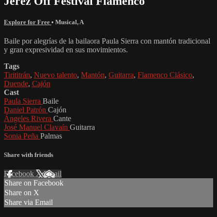
Jerez Off Festival Flamenco
Explore for Free
•
Musical
,
A
Baile por alegrías de la bailaora Paula Sierra con mantón tradicional
y gran expresividad en sus movimientos.
Tags
Tirititrán
,
Nuevo talento
,
Mantón
,
Guitarra
,
Flamenco Clásico
,
Duende
,
Cajón
Cast
Paula Sierra
Baile
Daniel Patrón
Cajón
Ángeles Rivera
Cante
José Manuel Clavaín
Guitarra
Sonia Peña
Palmas
Share with friends
Facebook
X
Email
Share on Facebook
Share on X
Share via Email