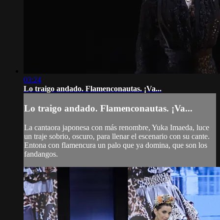
03:24
Lo traigo andado. Flamenconautas. ¡Va...
Lo traigo andado. Flamenconautas. ¡Va...
La cantaora japonesa con más renombre, Yuka Imaeda, luce
un traje sobrio, oscuro, para llenar el escenario con su cante.
Entona con flamencura un palo que ya domina, que son los
fandangos.