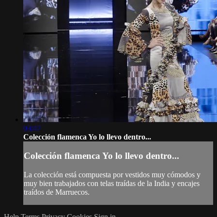
03:47
Colección flamenca Yo lo llevo dentro...
Colección flamenca Yo lo llevo dentro...
La colección está compuesta por vestidos muy cómodos y
muy bien trabajados con telas traídas de la India y encajes
traídos de Marruecos.
Help
Terms
Privacy
Cookies
Sign in