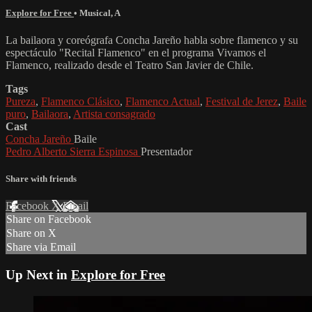
Explore for Free
•
Musical
,
A
La bailaora y coreógrafa Concha Jareño habla sobre flamenco y su
espectáculo "Recital Flamenco" en el programa Vivamos el
Flamenco, realizado desde el Teatro San Javier de Chile.
Tags
Pureza
,
Flamenco Clásico
,
Flamenco Actual
,
Festival de Jerez
,
Baile
puro
,
Bailaora
,
Artista consagrado
Cast
Concha Jareño
Baile
Pedro Alberto Sierra Espinosa
Presentador
Share with friends
Facebook
X
Email
Share on Facebook
Share on X
Share via Email
Up Next in
Explore for Free