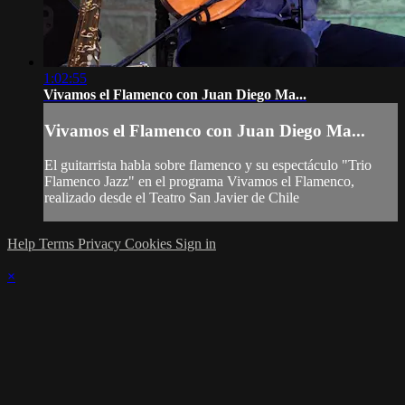
1:02:55
Vivamos el Flamenco con Juan Diego Ma...
Vivamos el Flamenco con Juan Diego Ma...
El guitarrista habla sobre flamenco y su espectáculo "Trio
Flamenco Jazz" en el programa Vivamos el Flamenco,
realizado desde el Teatro San Javier de Chile
Help
Terms
Privacy
Cookies
Sign in
×