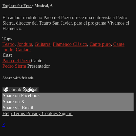
Explore for Free
•
Musical
,
A
El cantaor madrileño Paco del Pozo ofrece una entrevista a Pedro
Sierra, director del Teatro San Javier, para el programa Vivamos el
Flamenco.
Tags
Teatro
,
Jondura
,
Guitarra
,
Flamenco Clásico
,
Cante puro
,
Cante
jondo
,
Cantaor
Cast
Paco del Pozo
Cante
Pedro Sierra
Presentador
Share with friends
Facebook
X
Email
Share on Facebook
Share on X
Share via Email
Help
Terms
Privacy
Cookies
Sign in
×