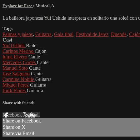
Explore for Free
•
Musical
,
A
La bailaora japonesa Yui Ushida interpreta en solitario una soleá con 
Tags
Palmas y jaleos
,
Guitarra
,
Gala final
,
Festival de Jerez
,
Duende
,
Cajó
Cast
Yui Ushida
Baile
Carlitos Merino
Cajón
Inma Rivero
Cante
Mercedes Cortés
Cante
Manuel Soto
Cante
José Salguero
Cante
Carmine Nobile
Guitarra
Miguel Pérez
Guitarra
Jordi Flores
Guitarra
Share with friends
Facebook
X
Email
Share on Facebook
Share on X
Share via Email