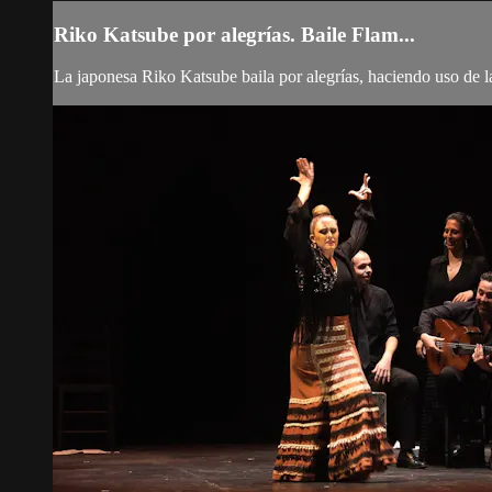
Riko Katsube por alegrías. Baile Flam...
La japonesa Riko Katsube baila por alegrías, haciendo uso de l