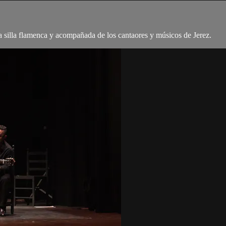
a silla flamenca y acompañada de los cantaores y músicos de Jerez.