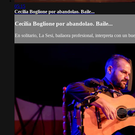
05:15
Cecilia Boglione por abandolao. Baile...
Cecilia Boglione por abandolao. Baile...
En solitario, La Sesi, bailaora profesional, interpreta con un b