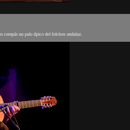
uen compás un palo típico del folclore andaluz.