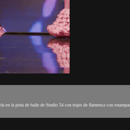
a en la pista de baile de Studio 54 con trajes de flamenca con estampad