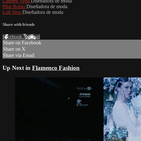
Carmen Vega
Diseñadora de moda
Pilar Rubio
Diseñadora de moda
Loli Vera
Diseñadora de moda
Share with friends
Facebook
X
Email
Share on Facebook
Share on X
Share via Email
Up Next in
Flamenco Fashion