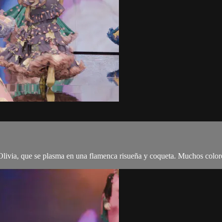
livia, que se plasma en una flamenca risueña y coqueta. Muchos colores