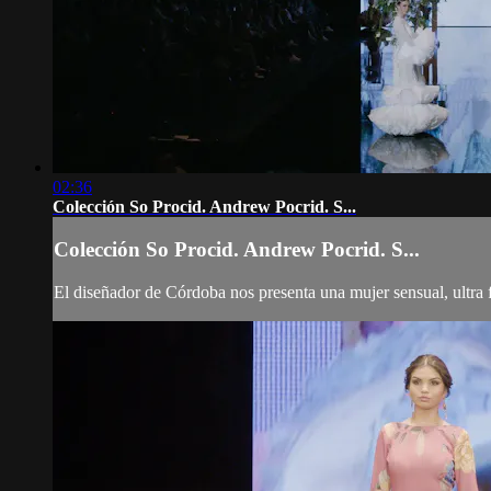
02:36
Colección So Procid. Andrew Pocrid. S...
Colección So Procid. Andrew Pocrid. S...
El diseñador de Córdoba nos presenta una mujer sensual, ultra f