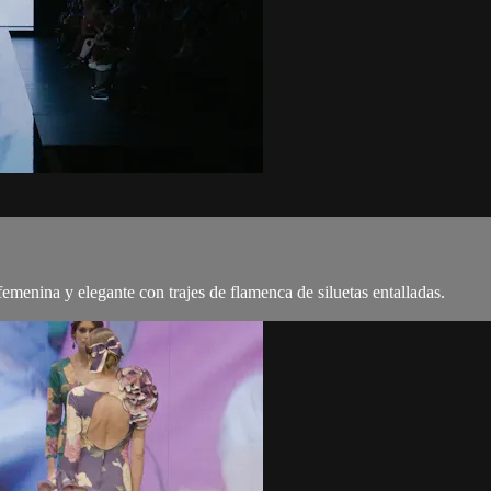
emenina y elegante con trajes de flamenca de siluetas entalladas.