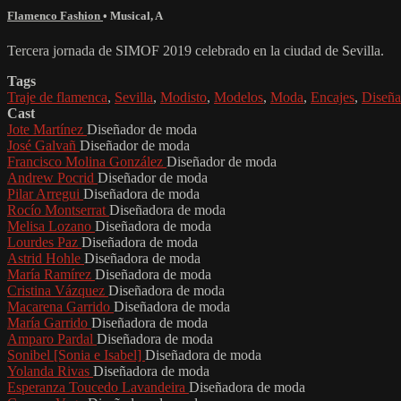
Flamenco Fashion
•
Musical
,
A
Tercera jornada de SIMOF 2019 celebrado en la ciudad de Sevilla.
Tags
Traje de flamenca
,
Sevilla
,
Modisto
,
Modelos
,
Moda
,
Encajes
,
Diseña
Cast
Jote Martínez
Diseñador de moda
José Galvañ
Diseñador de moda
Francisco Molina González
Diseñador de moda
Andrew Pocrid
Diseñador de moda
Pilar Arregui
Diseñadora de moda
Rocío Montserrat
Diseñadora de moda
Melisa Lozano
Diseñadora de moda
Lourdes Paz
Diseñadora de moda
Astrid Hohle
Diseñadora de moda
María Ramírez
Diseñadora de moda
Cristina Vázquez
Diseñadora de moda
Macarena Garrido
Diseñadora de moda
María Garrido
Diseñadora de moda
Amparo Pardal
Diseñadora de moda
Sonibel [Sonia e Isabel]
Diseñadora de moda
Yolanda Rivas
Diseñadora de moda
Esperanza Toucedo Lavandeira
Diseñadora de moda