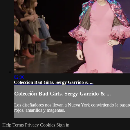
02:00
Colección Bad Girls. Sergy Garrido & ...
Colección Bad Girls. Sergy Garrido & ...
Los diseñadores nos llevan a Nueva York convirtiendo la pasarel
rojos, amarillos y magentas.
Help
Terms
Privacy
Cookies
Sign in