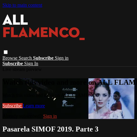
Skip to main content
Browse
Search
Subscribe
Sign in
Subscribe
Sign In
Live stream preview
Watch this video and more on ALL FL
Watch this video and more on ALL FLAMENCO
Subscribe
Learn more
Already subscribed?
Sign in
Pasarela SIMOF 2019. Parte 3