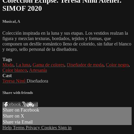
Colección Eclipse. Teresa Ninú Atelier.
SIMOF 2020
Musical
,
A
Colección inspirada en la luna y sus etapas. Los vestidos realzan la
figura y mezclan texturas, bordados, tejidos y formas, que
componen un desfile romántico lleno de colorido, sin faltar el blanco
y negro, sello personal de la diseñadora.
Tags
Moda
,
La luna
,
Gama de colores
,
Diseñador de moda
,
Color negro
,
Color blanco
,
Artesanía
Cast
Teresa Ninú
Diseñadora
Share with friends
Facebook
X
Email
Share on Facebook
Share on X
Share via Email
Help
Terms
Privacy
Cookies
Sign in