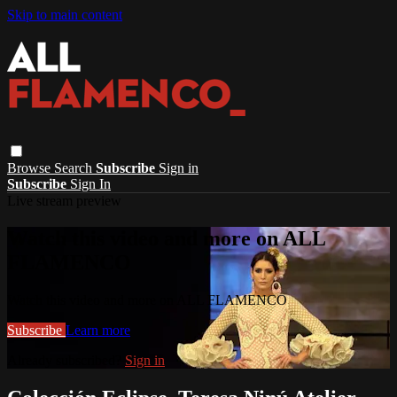
Skip to main content
Browse
Search
Subscribe
Sign in
Subscribe
Sign In
Live stream preview
Watch this video and more on ALL
FLAMENCO
Watch this video and more on ALL FLAMENCO
Subscribe
Learn more
Already subscribed?
Sign in