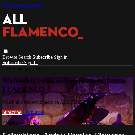
Skip to main content
Browse
Search
Subscribe
Sign in
Subscribe
Sign In
Live stream preview
Watch this video and more on ALL
FLAMENCO
Watch this video and more on ALL FLAMENCO
Subscribe
Learn more
Already subscribed?
Sign in