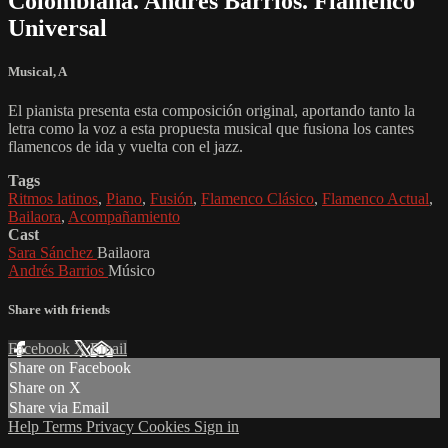
Colombiana. Andrés Barrios. Flamenco
Universal
Musical
,
A
El pianista presenta esta composición original, aportando tanto la
letra como la voz a esta propuesta musical que fusiona los cantes
flamencos de ida y vuelta con el jazz.
Tags
Ritmos latinos
,
Piano
,
Fusión
,
Flamenco Clásico
,
Flamenco Actual
,
Bailaora
,
Acompañamiento
Cast
Sara Sánchez
Bailaora
Andrés Barrios
Músico
Share with friends
Facebook
X
Email
Share on Facebook
Share on X
Share via Email
Help
Terms
Privacy
Cookies
Sign in