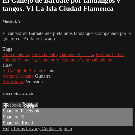
El Cañejo de Barbate por fandangos y
tangos. VI La Isla Ciudad Flamenca
Musical
,
A
El cantaor de Barbate interpreta unos fandangos acompañado por la
guitarra de Adriano Lozano.
Tags
Nuevo talento
,
Joven talento
,
Flamenco Clásico
,
Festival La Isla
Ciudad Flamenca
,
Cante puro
,
Cantaor
,
Acompañamiento
Cast
El Cañejo de Barbate
Cante
Adriano Lozano
Guitarra
Kiko Soba
Percusión
Share with friends
Facebook
X
Email
Share on Facebook
Share on X
Share via Email
Help
Terms
Privacy
Cookies
Sign in