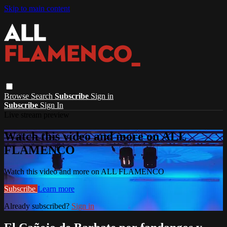
Skip to main content
Browse
Search
Subscribe
Sign in
Subscribe
Sign In
Live stream preview
Watch this video and more on ALL
FLAMENCO
Watch this video and more on ALL FLAMENCO
Subscribe
Learn more
Already subscribed?
Sign in