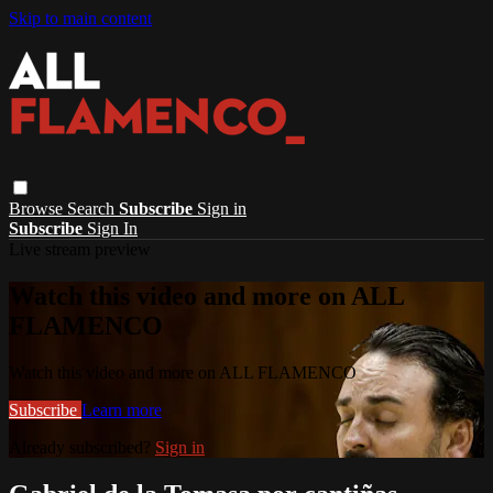
Skip to main content
Browse
Search
Subscribe
Sign in
Subscribe
Sign In
Live stream preview
Watch this video and more on ALL
FLAMENCO
Watch this video and more on ALL FLAMENCO
Subscribe
Learn more
Already subscribed?
Sign in