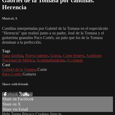
Gabriel de la Tomasa por cantiñas.
Herencia
Musical
,
A
Cantiñas interpretadas por Gabriel de la Tomasa en el espectáculo
"Herencia" que realizó junto a su padre, José de la Tomasa y el
guitarrista granaíno Paco Cortés, un palo que los de la Tomasa
dominan a la perfección.
Tags
Saga familiar
,
Nuevo talento
,
Gracia
,
Cante festero
,
Auditorio
Nacional de Música
,
Acompañamiento
,
A compás
Cast
Gabriel de la Tomasa
Cante
Paco Cortés
Guitarra
Share with friends
Facebook
X
Email
Share on Facebook
Share on X
Share via Email
Help
Terms
Privacy
Cookies
Sign in