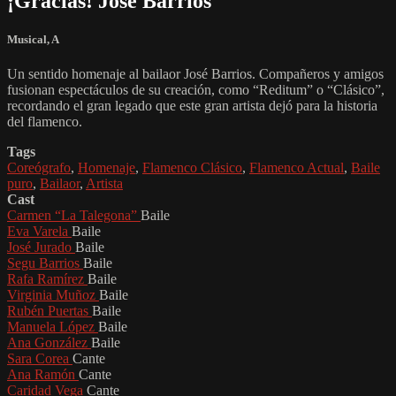
¡Gracias! José Barrios
Musical
,
A
Un sentido homenaje al bailaor José Barrios. Compañeros y amigos
fusionan espectáculos de su creación, como “Reditum” o “Clásico”,
recordando el gran legado que este gran artista dejó para la historia
del flamenco.
Tags
Coreógrafo
,
Homenaje
,
Flamenco Clásico
,
Flamenco Actual
,
Baile
puro
,
Bailaor
,
Artista
Cast
Carmen “La Talegona”
Baile
Eva Varela
Baile
José Jurado
Baile
Segu Barrios
Baile
Rafa Ramírez
Baile
Virginia Muñoz
Baile
Rubén Puertas
Baile
Manuela López
Baile
Ana González
Baile
Sara Corea
Cante
Ana Ramón
Cante
Caridad Vega
Cante