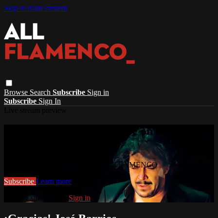
Skip to main content
Browse
Search
Subscribe
Sign in
Subscribe
Sign In
Live stream preview
Watch this video and more on ALL
FLAMENCO
Watch this video and more on ALL FLAMENCO
Subscribe
Learn more
Already subscribed?
Sign in