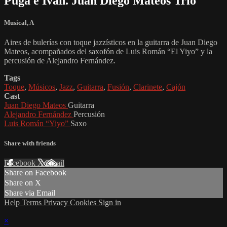
Puga e Iván. Juan Diego Mateos Trío
Musical
,
A
Aires de bulerías con toque jazzísticos en la guitarra de Juan Diego
Mateos, acompañados del saxofón de Luis Román “El Yiyo” y la
percusión de Alejandro Fernández.
Tags
Toque
,
Músicos
,
Jazz
,
Guitarra
,
Fusión
,
Clarinete
,
Cajón
Cast
Juan Diego Mateos
Guitarra
Alejandro Fernández
Percusión
Luis Román “Yiyo”
Saxo
Share with friends
Facebook
X
Email
Share on Facebook
Share on X
Share via Email
Help
Terms
Privacy
Cookies
Sign in
×