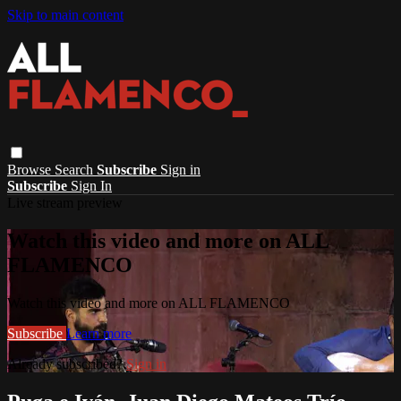
Skip to main content
Browse
Search
Subscribe
Sign in
Subscribe
Sign In
Live stream preview
Watch this video and more on ALL
FLAMENCO
Watch this video and more on ALL FLAMENCO
Subscribe
Learn more
Already subscribed?
Sign in