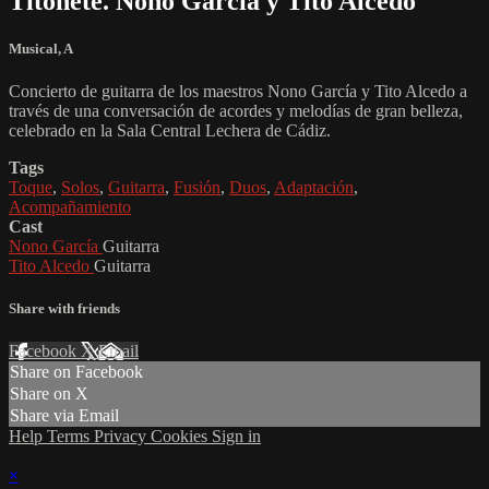
Titonete. Nono García y Tito Alcedo
Musical
,
A
Concierto de guitarra de los maestros Nono García y Tito Alcedo a
través de una conversación de acordes y melodías de gran belleza,
celebrado en la Sala Central Lechera de Cádiz.
Tags
Toque
,
Solos
,
Guitarra
,
Fusión
,
Duos
,
Adaptación
,
Acompañamiento
Cast
Nono García
Guitarra
Tito Alcedo
Guitarra
Share with friends
Facebook
X
Email
Share on Facebook
Share on X
Share via Email
Help
Terms
Privacy
Cookies
Sign in
×