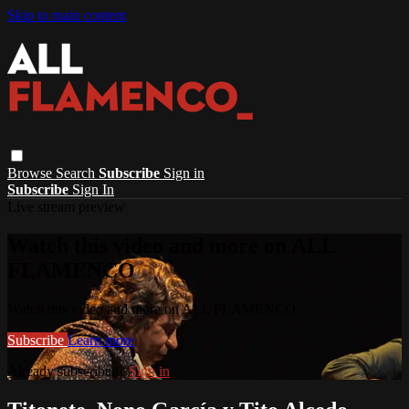
Skip to main content
Browse
Search
Subscribe
Sign in
Subscribe
Sign In
Live stream preview
Watch this video and more on ALL
FLAMENCO
Watch this video and more on ALL FLAMENCO
Subscribe
Learn more
Already subscribed?
Sign in