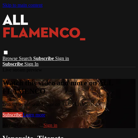
Skip to main content
Browse
Search
Subscribe
Sign in
Subscribe
Sign In
Live stream preview
Watch this video and more on ALL
FLAMENCO
Watch this video and more on ALL FLAMENCO
Subscribe
Learn more
Already subscribed?
Sign in