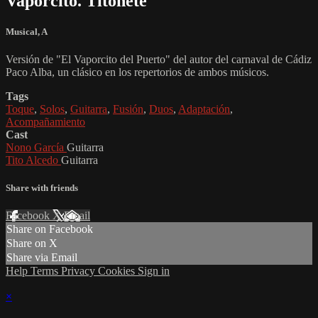
Vaporcito. Titonete
Musical
,
A
Versión de "El Vaporcito del Puerto" del autor del carnaval de Cádiz
Paco Alba, un clásico en los repertorios de ambos músicos.
Tags
Toque
,
Solos
,
Guitarra
,
Fusión
,
Duos
,
Adaptación
,
Acompañamiento
Cast
Nono García
Guitarra
Tito Alcedo
Guitarra
Share with friends
Facebook
X
Email
Share on Facebook
Share on X
Share via Email
Help
Terms
Privacy
Cookies
Sign in
×