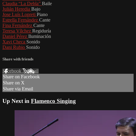
Claudia “La Debla”
Baile
Julián Heredia
Bajo
Jose Luís Lopreti
Piano
Estrella Fernández
Cante
Fina Fernández
Cante
Teresa Vílchez
Regiduría
Daniel Pérez
Iluminación
Xavi Checa
Sonido
Dani Rubio
Sonido
Share with friends
Facebook
X
Email
Share on Facebook
Share on X
Share via Email
Up Next in
Flamenco Singing