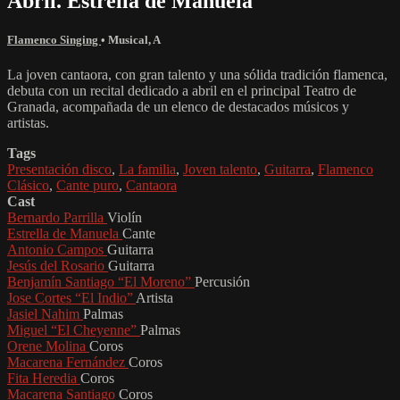
Abril. Estrella de Manuela
Flamenco Singing
•
Musical
,
A
La joven cantaora, con gran talento y una sólida tradición flamenca,
debuta con un recital dedicado a abril en el principal Teatro de
Granada, acompañada de un elenco de destacados músicos y
artistas.
Tags
Presentación disco
,
La familia
,
Joven talento
,
Guitarra
,
Flamenco
Clásico
,
Cante puro
,
Cantaora
Cast
Bernardo Parrilla
Violín
Estrella de Manuela
Cante
Antonio Campos
Guitarra
Jesús del Rosario
Guitarra
Benjamín Santiago “El Moreno”
Percusión
Jose Cortes “El Indio”
Artista
Jasiel Nahim
Palmas
Miguel “El Cheyenne”
Palmas
Orene Molina
Coros
Macarena Fernández
Coros
Fita Heredia
Coros
Macarena Santiago
Coros