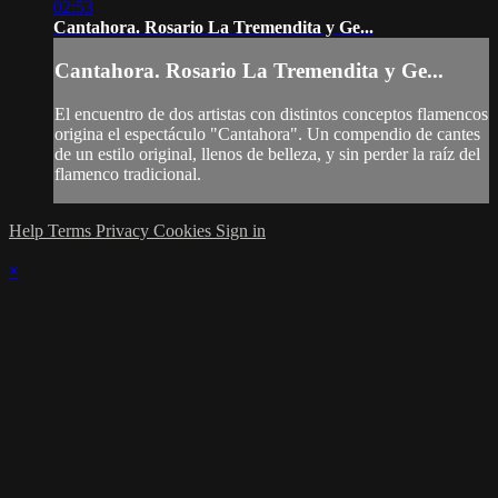
02:53
Cantahora. Rosario La Tremendita y Ge...
Cantahora. Rosario La Tremendita y Ge...
El encuentro de dos artistas con distintos conceptos flamencos
origina el espectáculo "Cantahora". Un compendio de cantes
de un estilo original, llenos de belleza, y sin perder la raíz del
flamenco tradicional.
Help
Terms
Privacy
Cookies
Sign in
×