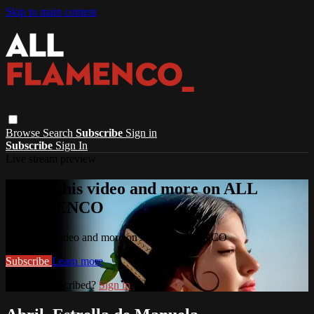
Skip to main content
Browse
Search
Subscribe
Sign in
Subscribe
Sign In
Live stream preview
Watch this video and more on ALL
FLAMENCO
Watch this video and more on ALL FLAMENCO
Subscribe
Learn more
Already subscribed?
Sign in