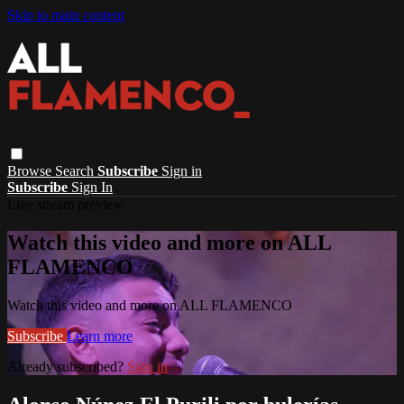
Skip to main content
Browse
Search
Subscribe
Sign in
Subscribe
Sign In
Live stream preview
Watch this video and more on ALL
FLAMENCO
Watch this video and more on ALL FLAMENCO
Subscribe
Learn more
Already subscribed?
Sign in