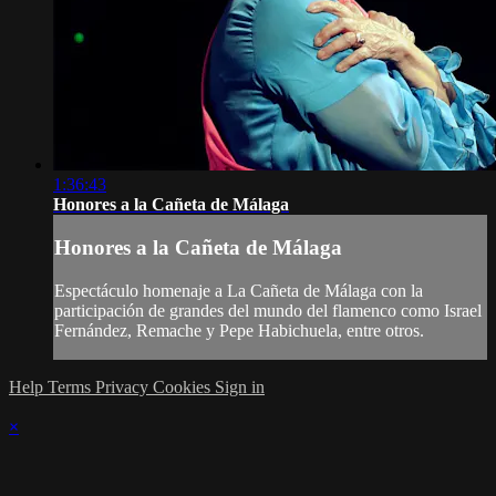
1:36:43
Honores a la Cañeta de Málaga
Honores a la Cañeta de Málaga
Espectáculo homenaje a La Cañeta de Málaga con la
participación de grandes del mundo del flamenco como Israel
Fernández, Remache y Pepe Habichuela, entre otros.
Help
Terms
Privacy
Cookies
Sign in
×