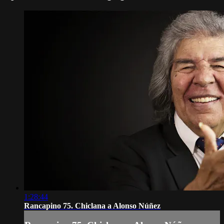
1:28:44
Rancapino 75. Chiclana a Alonso Núñez