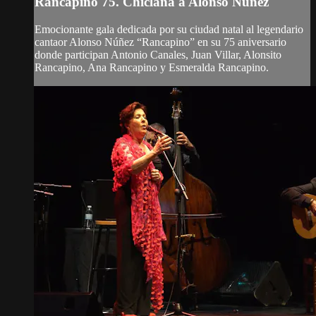
Rancapino 75. Chiclana a Alonso Núñez
Emocionante gala dedicada por su ciudad natal al legendario
cantaor Alonso Núñez “Rancapino” en su 75 aniversario
donde participan Antonio Canales, Juan Villar, Alonsito
Rancapino, Ana Rancapino y Esmeralda Rancapino.