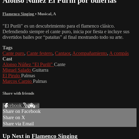
Alonso Núnez El Purili por bulerías
Flamenco Singing
•
Musical
,
A
"El Purili" es un descubrimiento para el flamenco clásico.
Defendiendo siempre el cante puro, inicia por fiesta e incluye sus
divertidos bailes por “pataitas” al final mostrando todo su arte.
Tags
Cante puro
,
Cante festero
,
Cantaor
,
Acompañamiento
,
A compás
Cast
Alonso Núñez "El Purili"
Cante
Miguel Salado
Guitarra
El Pirulo
Palmas
Marcos Carpio
Palmas
Share with friends
Facebook
X
Email
Share on Facebook
Share on X
Share via Email
Up Next in
Flamenco Singing