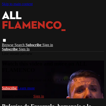
Skip to main content
Browse
Search
Subscribe
Sign in
Subscribe
Sign In
Live stream preview
Watch this video and more on ALL
FLAMENCO
Watch this video and more on ALL FLAMENCO
Subscribe
Learn more
Already subscribed?
Sign in