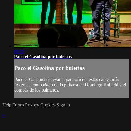
08:33
Paco el Gasolina por bulerías
Paco el Gasolina por bulerías
Paco el Gasolina se levanta para ofrecer estos cantes más
festeros acompañado de la guitarra de Domingo Rubichi y el
compás de los palmeros.
Help
Terms
Privacy
Cookies
Sign in
×