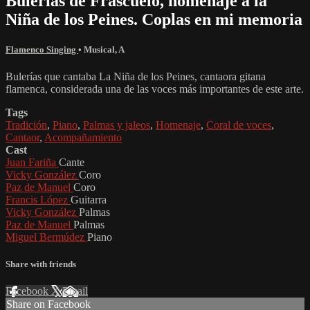
Bulerías de Frascuelo, homenaje a la
Niña de los Peines. Coplas en mi memoria
Flamenco Singing
•
Musical
,
A
Bulerías que cantaba La Niña de los Peines, cantaora gitana
flamenca, considerada una de las voces más importantes de este arte.
Tags
Tradición
,
Piano
,
Palmas y jaleos
,
Homenaje
,
Coral de voces
,
Cantaor
,
Acompañamiento
Cast
Juan Fariña
Cante
Vicky González
Coro
Paz de Manuel
Coro
Francis López
Guitarra
Vicky González
Palmas
Paz de Manuel
Palmas
Miguel Bermúdez
Piano
Share with friends
Facebook
X
Email
Share on Facebook