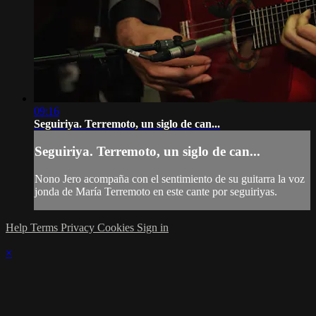
09:16
Seguiriya. Terremoto, un siglo de can...
Seguiriya. Terremoto, un siglo de can...
Nono Jero acompaña con el sentimiento de su guitarra la voz
jonda de María Terremoto en este cante por seguiriyas.
Help
Terms
Privacy
Cookies
Sign in
×