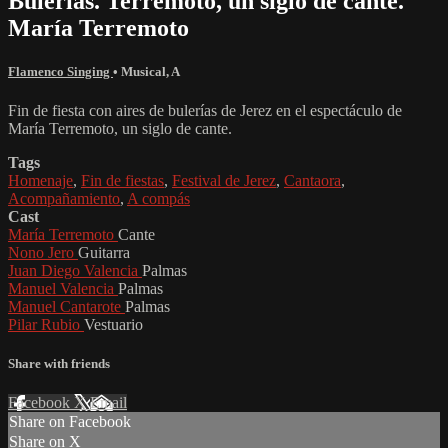
Bulerías. Terremoto, un siglo de cante.
María Terremoto
Flamenco Singing
•
Musical
,
A
Fin de fiesta con aires de bulerías de Jerez en el espectáculo de
María Terremoto, un siglo de cante.
Tags
Homenaje
,
Fin de fiestas
,
Festival de Jerez
,
Cantaora
,
Acompañamiento
,
A compás
Cast
María Terremoto
Cante
Nono Jero
Guitarra
Juan Diego Valencia
Palmas
Manuel Valencia
Palmas
Manuel Cantarote
Palmas
Pilar Rubio
Vestuario
Share with friends
Facebook
X
Email
Share on Facebook
Share on X