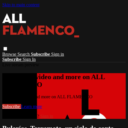
Skip to main content
Browse
Search
Subscribe
Sign in
Subscribe
Sign In
Live stream preview
Watch this video and more on ALL
FLAMENCO
Watch this video and more on ALL FLAMENCO
Subscribe
Learn more
Already subscribed?
Sign in