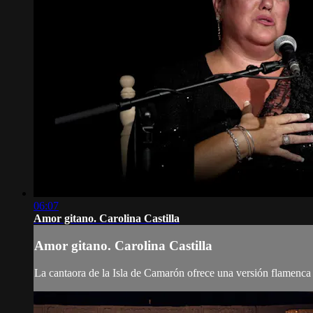
06:07
Amor gitano. Carolina Castilla
Amor gitano. Carolina Castilla
La cantaora de la Isla de Camarón ofrece una versión flamenca