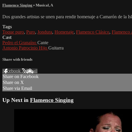
Flamenco Singing
•
Musical
,
A
Dos grandes artistas se unen para rendir homenaje a Camarón de la Isl
Tags
Toque puro
,
Puro
,
Jondura
,
Homenaje
,
Flamenco Clásico
,
Flamenco 
Cast
Pedro el Granaíno
Cante
Antonio Patrocinio Hijo
Guitarra
Share with friends
Facebook
X
Email
Share on Facebook
Share on X
Share via Email
Up Next in
Flamenco Singing