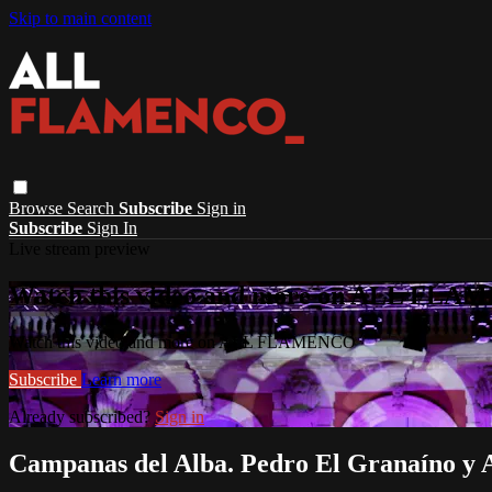
Skip to main content
Browse
Search
Subscribe
Sign in
Subscribe
Sign In
Live stream preview
Watch this video and more on ALL FL
Watch this video and more on ALL FLAMENCO
Subscribe
Learn more
Already subscribed?
Sign in
Campanas del Alba. Pedro El Granaíno y 