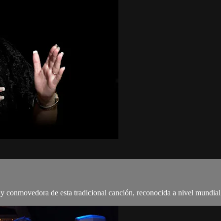
 y conmovedora de esta tradicional canción, reconocida a nivel mundial