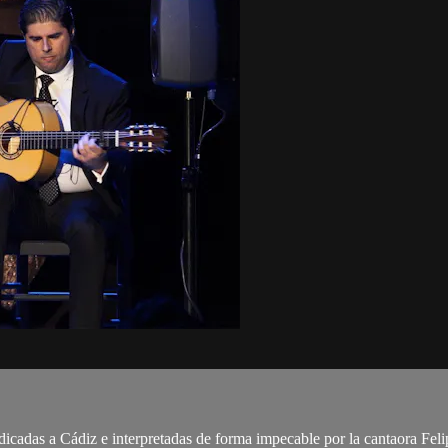
dicadas a Cádiz e interpretadas de forma impecable por la cantaora Fel