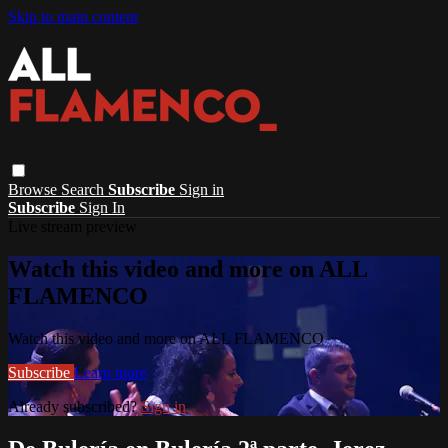
Skip to main content
Browse
Search
Subscribe
Sign in
Subscribe
Sign In
Live stream preview
Watch this video and more on ALL
FLAMENCO
Watch this video and more on ALL FLAMENCO
Subscribe
Learn more
Already subscribed?
Sign in