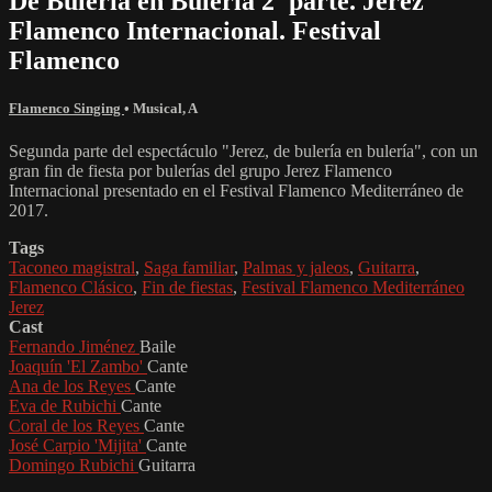
De Bulería en Bulería 2ª parte. Jerez
Flamenco Internacional. Festival
Flamenco
Flamenco Singing
•
Musical
,
A
Segunda parte del espectáculo "Jerez, de bulería en bulería", con un
gran fin de fiesta por bulerías del grupo Jerez Flamenco
Internacional presentado en el Festival Flamenco Mediterráneo de
2017.
Tags
Taconeo magistral
,
Saga familiar
,
Palmas y jaleos
,
Guitarra
,
Flamenco Clásico
,
Fin de fiestas
,
Festival Flamenco Mediterráneo
Jerez
Cast
Fernando Jiménez
Baile
Joaquín 'El Zambo'
Cante
Ana de los Reyes
Cante
Eva de Rubichi
Cante
Coral de los Reyes
Cante
José Carpio 'Mijita'
Cante
Domingo Rubichi
Guitarra