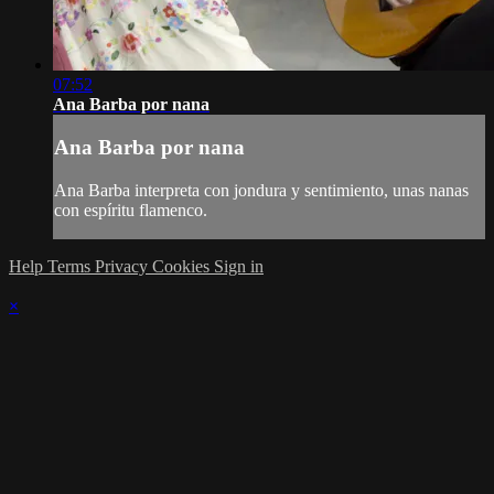
07:52
Ana Barba por nana
Ana Barba por nana
Ana Barba interpreta con jondura y sentimiento, unas nanas
con espíritu flamenco.
Help
Terms
Privacy
Cookies
Sign in
×