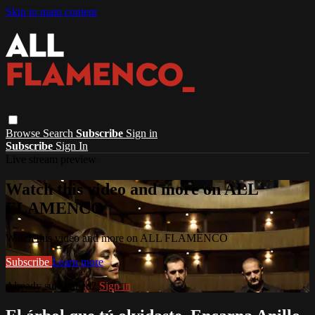
Skip to main content
Browse
Search
Subscribe
Sign in
Subscribe
Sign In
Live stream preview
Watch this video and more on ALL
FLAMENCO
Watch this video and more on ALL FLAMENCO
Subscribe
Learn more
Already subscribed?
Sign in