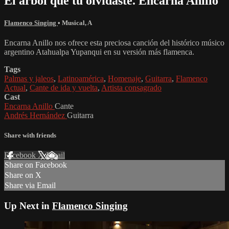
El árbol que tú olvidaste. Encarna Anillo
Flamenco Singing
•
Musical
,
A
Encarna Anillo nos ofrece esta preciosa canción del histórico músico
argentino Atahualpa Yupanqui en su versión más flamenca.
Tags
Palmas y jaleos
,
Latinoamérica
,
Homenaje
,
Guitarra
,
Flamenco
Actual
,
Cante de ida y vuelta
,
Artista consagrado
Cast
Encarna Anillo
Cante
Andrés Hernández
Guitarra
Share with friends
Facebook
X
Email
Share on Facebook
Share on X
Share via Email
Up Next in
Flamenco Singing