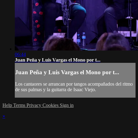
06:44
Juan Peña y Luis Vargas el Mono por t...
Juan Peña y Luis Vargas el Mono por t...
Los cantaores se arrancan por tangos acompañados del ritmo
de sus palmas y la guitarra de Isaac Viejo.
Help
Terms
Privacy
Cookies
Sign in
×