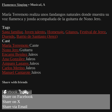
Flamenco Singing
•
Musical
,
A
María Terremoto realiza unos fandangos naturales donde muestra su
voz flamenca y jonda acompañada de la guitarra de Nono Jero.
Tags
Saga familiar
,
Joven talento
,
Homenaje
,
Gitanos
,
Festival de Jerez
,
Duende
,
Barrio de Santiago (Jerez)
Cast
María Terremoto
Cante
Nono Jero
Guitarra
Encarni Benítez
Jaleos
Ana González
Jaleos
Amparo Lagares
Jaleos
Carlos Merino
Jaleos
Manuel Cantarote
Jaleos
Share with friends
Facebook
X
Email
Share on Facebook
Share on X
Share via Email