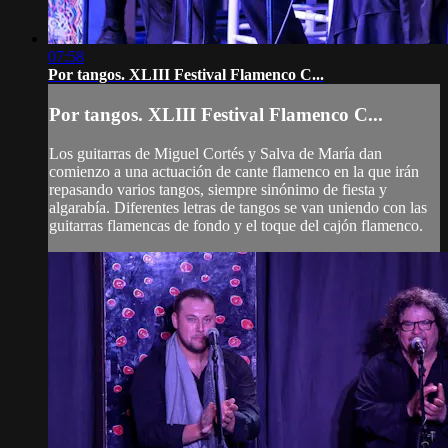
07:58
Por tangos. XLIII Festival Flamenco C...
Por tangos. XLIII Festival Flamenco C...
Los guitarras de Miguel Cortés y Salva de María dan
comienzo a una actuación de cante flamenco en la que irán
repasando varios tangos, siempre sinónimo de fiesta y
algarabía. Diferentes letras de tangos se van uniendo con las
guitarras flamencas de fondo y el toque del cajón flamenco.