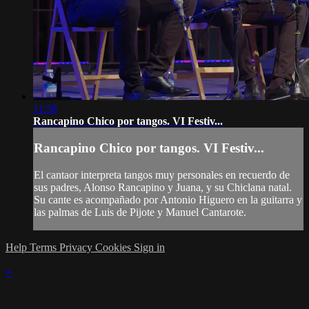
11:58
Rancapino Chico por tangos. VI Festiv...
Rancapino Chico por tangos. VI Festiv...
El cantaor interpreta tangos muy personales en recuerdo de
sus padres, Alonso Rancapino y Juana, y su Chiclana natal.
Su cante es acompañado por Antonio Higuero en la guitarra y
las palmas de Luis de Pijote y Manuel Cantarote.
Help
Terms
Privacy
Cookies
Sign in
×