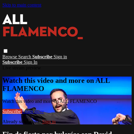
Skip to main content
Browse
Search
Subscribe
Sign in
Subscribe
Sign In
Live stream preview
Watch this video and more on ALL
FLAMENCO
Watch this video and more on ALL FLAMENCO
Subscribe
Learn more
Already subscribed?
Sign in