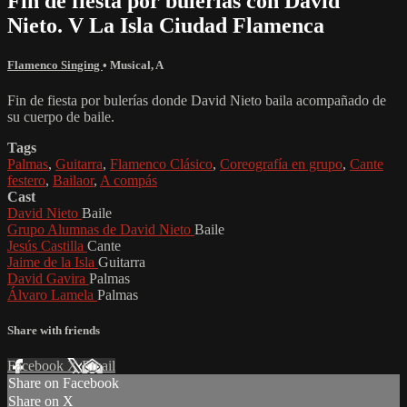
Fin de fiesta por bulerías con David
Nieto. V La Isla Ciudad Flamenca
Flamenco Singing
•
Musical
,
A
Fin de fiesta por bulerías donde David Nieto baila acompañado de
su cuerpo de baile.
Tags
Palmas
,
Guitarra
,
Flamenco Clásico
,
Coreografía en grupo
,
Cante
festero
,
Bailaor
,
A compás
Cast
David Nieto
Baile
Grupo Alumnas de David Nieto
Baile
Jesús Castilla
Cante
Jaime de la Isla
Guitarra
David Gavira
Palmas
Álvaro Lamela
Palmas
Share with friends
Facebook
X
Email
Share on Facebook
Share on X