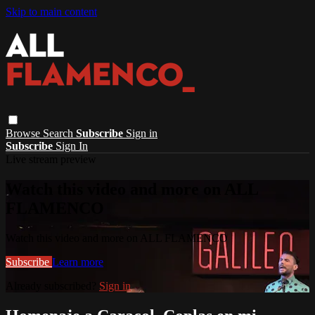
Skip to main content
Browse
Search
Subscribe
Sign in
Subscribe
Sign In
Live stream preview
Watch this video and more on ALL
FLAMENCO
Watch this video and more on ALL FLAMENCO
Subscribe
Learn more
Already subscribed?
Sign in