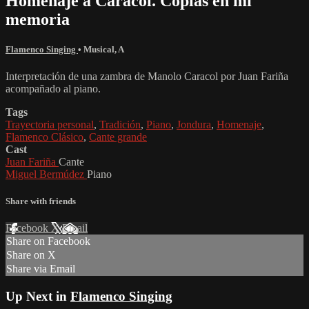
Homenaje a Caracol. Coplas en mi
memoria
Flamenco Singing
•
Musical
,
A
Interpretación de una zambra de Manolo Caracol por Juan Fariña
acompañado al piano.
Tags
Trayectoria personal
,
Tradición
,
Piano
,
Jondura
,
Homenaje
,
Flamenco Clásico
,
Cante grande
Cast
Juan Fariña
Cante
Miguel Bermúdez
Piano
Share with friends
Facebook
X
Email
Share on Facebook
Share on X
Share via Email
Up Next in
Flamenco Singing