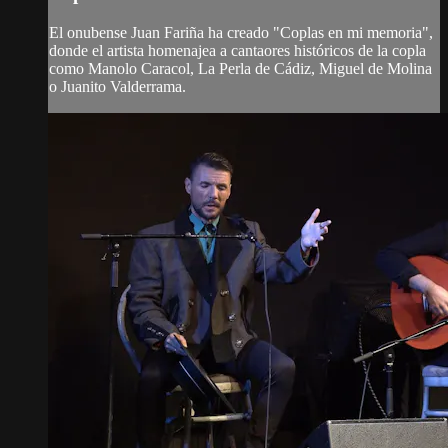
El onubense Juan Fariña ha creado "Coplas en mi memoria",
donde el artista homenajea a cantaores históricos de la copla
como Manolo Caracol, La Perla de Cádiz, Miguel de Molina
o Juanito Valderrama.