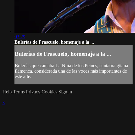
03:29
Bulerías de Frascuelo, homenaje a la ...
Bulerías de Frascuelo, homenaje a la ...
Bulerías que cantaba La Niña de los Peines, cantaora gitana
flamenca, considerada una de las voces más importantes de
este arte.
Help
Terms
Privacy
Cookies
Sign in
×