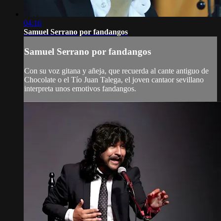
04:16
Samuel Serrano por fandangos
Samuel Serrano por fandangos
Con su voz gitana y añeja, que recuerda al cante antiguo de
Chocolate o el Tío Juan Talega, el joven cantaor sevillano
interpreta unos emotivos fandangos.