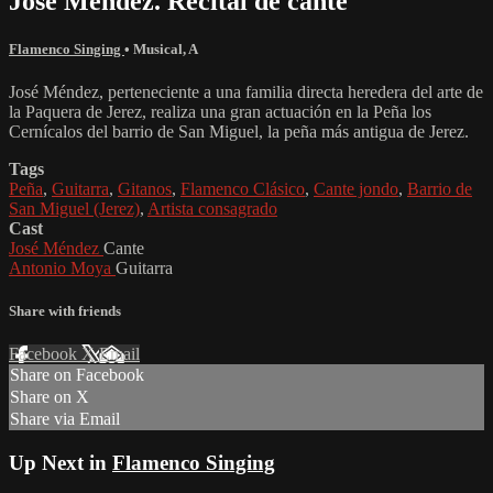
José Méndez. Recital de cante
Flamenco Singing
•
Musical
,
A
José Méndez, perteneciente a una familia directa heredera del arte de
la Paquera de Jerez, realiza una gran actuación en la Peña los
Cernícalos del barrio de San Miguel, la peña más antigua de Jerez.
Tags
Peña
,
Guitarra
,
Gitanos
,
Flamenco Clásico
,
Cante jondo
,
Barrio de
San Miguel (Jerez)
,
Artista consagrado
Cast
José Méndez
Cante
Antonio Moya
Guitarra
Share with friends
Facebook
X
Email
Share on Facebook
Share on X
Share via Email
Up Next in
Flamenco Singing