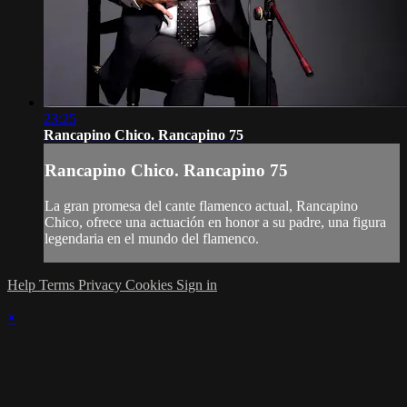
23:25
Rancapino Chico. Rancapino 75
Rancapino Chico. Rancapino 75
La gran promesa del cante flamenco actual, Rancapino
Chico, ofrece una actuación en honor a su padre, una figura
legendaria en el mundo del flamenco.
Help
Terms
Privacy
Cookies
Sign in
×