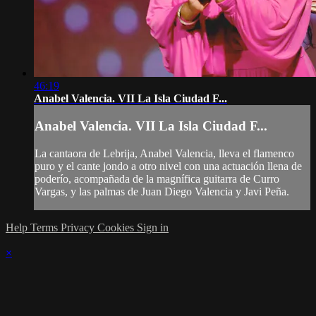
46:19
Anabel Valencia. VII La Isla Ciudad F...
Anabel Valencia. VII La Isla Ciudad F...
La cantaora de Lebrija, Anabel Valencia, lleva el flamenco
puro y el cante jondo a otro nivel con una actuación llena de
poderío, acompañada de la magnífica guitarra de Curro
Vargas, y las palmas de Juan Diego Valencia y Javi Peña.
Help
Terms
Privacy
Cookies
Sign in
×