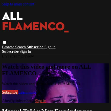
Skip to main content
Browse
Search
Subscribe
Sign in
Subscribe
Sign In
Live stream preview
Watch this video and more on ALL
FLAMENCO
Watch this video and more on ALL FLAMENCO
Subscribe
Learn more
Already subscribed?
Sign in