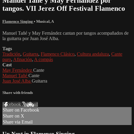
Manuel Tañé y May Fernández por
tangos. VII Jerez Off Festival Flamenco
Flamenco Singing
•
Musical
,
A
Manuel Tañé y May Fernández cantan por tangos acompañados de
la guitarra por Juan José Alba.
Tags
Tradición
,
Guitarra
,
Flamenco Clásico
,
Cultura andaluza
,
Cante
puro
,
Afinación
,
A compás
Cast
May Fernández
Cante
Manuel Tañé
Cante
Juan José Alba
Guitarra
Share with friends
Facebook
X
Email
Share on Facebook
Share on X
Share via Email
Up Next in
Flamenco Singing