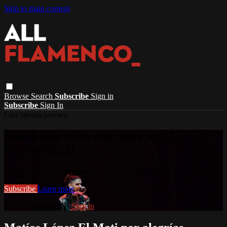
Skip to main content
Browse
Search
Subscribe
Sign in
Subscribe
Sign In
Live stream preview
Watch this video and more on ALL
FLAMENCO
Watch this video and more on ALL FLAMENCO
Subscribe
Learn more
Already subscribed?
Sign in