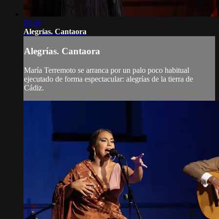
05:30
Alegrías. Cantaora
Alegrías. Cantaora
María Terremoto se arranca por un palo poco habitual
ejecutado de forma espectacular: alegrías de la tierra de
Cádiz.