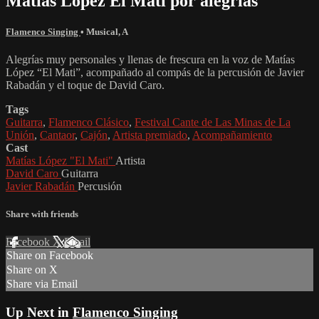
Matías López El Mati por alegrías
Flamenco Singing
•
Musical
,
A
Alegrías muy personales y llenas de frescura en la voz de Matías
López “El Mati”, acompañado al compás de la percusión de Javier
Rabadán y el toque de David Caro.
Tags
Guitarra
,
Flamenco Clásico
,
Festival Cante de Las Minas de La
Unión
,
Cantaor
,
Cajón
,
Artista premiado
,
Acompañamiento
Cast
Matías López "El Mati"
Artista
David Caro
Guitarra
Javier Rabadán
Percusión
Share with friends
Facebook
X
Email
Share on Facebook
Share on X
Share via Email
Up Next in
Flamenco Singing