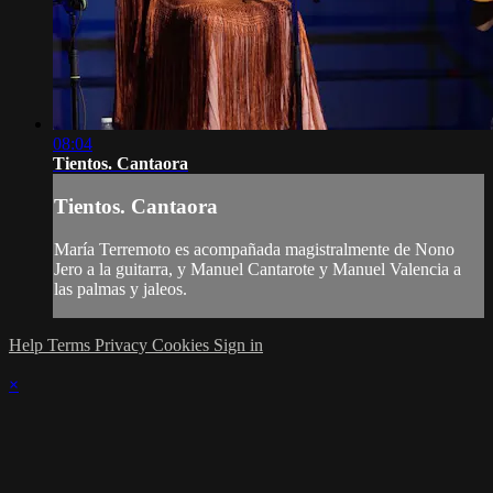
08:04
Tientos. Cantaora
Tientos. Cantaora
María Terremoto es acompañada magistralmente de Nono
Jero a la guitarra, y Manuel Cantarote y Manuel Valencia a
las palmas y jaleos.
Help
Terms
Privacy
Cookies
Sign in
×