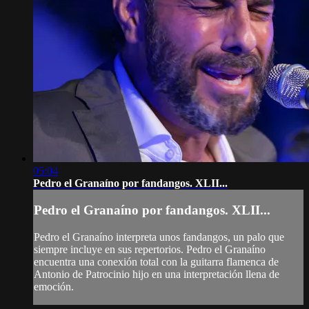
05:04
Pedro el Granaíno por fandangos. XLII...
Pedro el Granaíno por fandangos. XLII...
Pedro el Granaíno interpreta unos fandangos, un palo que
siempre incluye en sus repertorios. Pedro el Granaíno
encuentra una conexión total con la guitarra flamenca de
Antonio de Patrocinio hijo en una interpretación llena de
emoción.