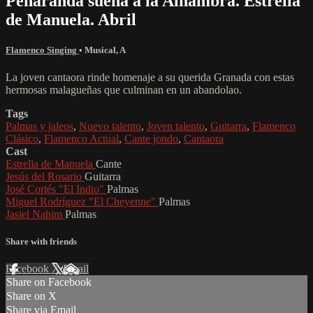
Peñaranda suena a la Alhambra. Estrella
de Manuela. Abril
Flamenco Singing
•
Musical
,
A
La joven cantaora rinde homenaje a su querida Granada con estas
hermosas malagueñas que culminan en un abandolao.
Tags
Palmas y jaleos
,
Nuevo talento
,
Joven talento
,
Guitarra
,
Flamenco
Clásico
,
Flamenco Actual
,
Cante jondo
,
Cantaora
Cast
Estrella de Manuela
Cante
Jesús del Rosario
Guitarra
José Cortés "El Indio"
Palmas
Miguel Rodríguez "El Cheyenne"
Palmas
Jasiel Nahim
Palmas
Share with friends
Facebook
X
Email
Share on Facebook
Share on X
Share via Email