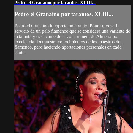
Pedro el Granaíno por tarantos. XLIII...
Pedro el Granaíno por tarantos. XLIII...
Pedro el Granaíno interpreta un taranto. Pone su voz al
servicio de un palo flamenco que se considera una variante de
la taranta y es el cante de la zona minera de Almería por
excelencia. Demuestra conocimientos de los maestros del
flamenco, pero haciendo aportaciones personales en cada
cante.