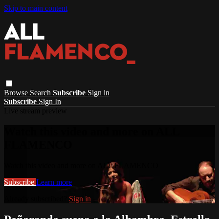
Skip to main content
Browse
Search
Subscribe
Sign in
Subscribe
Sign In
Live stream preview
Watch this video and more on ALL
FLAMENCO
Watch this video and more on ALL FLAMENCO
Subscribe
Learn more
Already subscribed?
Sign in