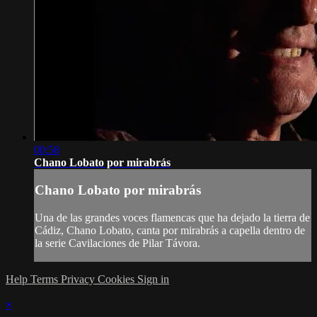
00:58
Chano Lobato por mirabrás
Chano Lobato por mirabrás
Una de las grandes voces flamencas que ha dejado la tierra de
Cádiz, Chano Lobato, canta por mirabrás a capella dentro de
la serie Cavilaciones de Pilar Távora.
Help
Terms
Privacy
Cookies
Sign in
×