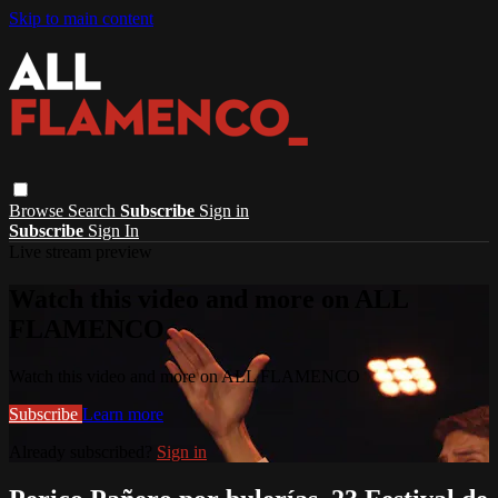
Skip to main content
Browse
Search
Subscribe
Sign in
Subscribe
Sign In
Live stream preview
Watch this video and more on ALL
FLAMENCO
Watch this video and more on ALL FLAMENCO
Subscribe
Learn more
Already subscribed?
Sign in