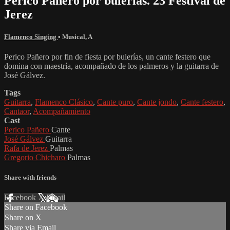
Perico Pañero por bulerías. 23 Festival de
Jerez
Flamenco Singing
•
Musical
,
A
Perico Pañero por fin de fiesta por bulerías, un cante festero que
domina con maestría, acompañado de los palmeros y la guitarra de
José Gálvez.
Tags
Guitarra
,
Flamenco Clásico
,
Cante puro
,
Cante jondo
,
Cante festero
,
Cantaor
,
Acompañamiento
Cast
Perico Pañero
Cante
José Gálvez
Guitarra
Rafa de Jerez
Palmas
Gregorio Chicharo
Palmas
Share with friends
Facebook
X
Email
Share on Facebook
Share on X
Share via Email