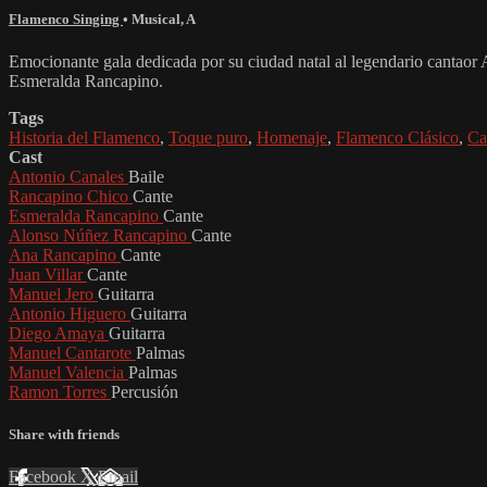
Flamenco Singing
•
Musical
,
A
Emocionante gala dedicada por su ciudad natal al legendario cantaor
Esmeralda Rancapino.
Tags
Historia del Flamenco
,
Toque puro
,
Homenaje
,
Flamenco Clásico
,
Ca
Cast
Antonio Canales
Baile
Rancapino Chico
Cante
Esmeralda Rancapino
Cante
Alonso Núñez Rancapino
Cante
Ana Rancapino
Cante
Juan Villar
Cante
Manuel Jero
Guitarra
Antonio Higuero
Guitarra
Diego Amaya
Guitarra
Manuel Cantarote
Palmas
Manuel Valencia
Palmas
Ramon Torres
Percusión
Share with friends
Facebook
X
Email