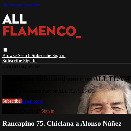
Skip to main content
Browse
Search
Subscribe
Sign in
Subscribe
Sign In
Live stream preview
Watch this video and more on ALL FL
Watch this video and more on ALL FLAMENCO
Subscribe
Learn more
Already subscribed?
Sign in
Rancapino 75. Chiclana a Alonso Núñez