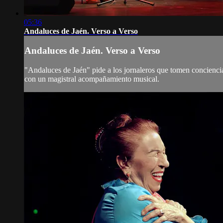
05:36
Andaluces de Jaén. Verso a Verso
Andaluces de Jaén. Verso a Verso
"Andaluces de Jaén" pide a los jornaleros que tomen conciencia 
con un magistral acompañamiento musical.