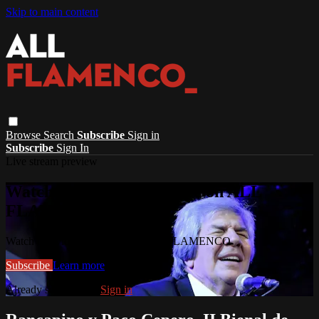
Skip to main content
Browse
Search
Subscribe
Sign in
Subscribe
Sign In
Live stream preview
Watch this video and more on ALL
FLAMENCO
Watch this video and more on ALL FLAMENCO
Subscribe
Learn more
Already subscribed?
Sign in