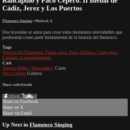
Rancapino y Paco Cepero. II Bienal de
Cádiz, Jerez y Los Puertos
Flamenco Singing
•
Musical
,
A
Dos leyendas se unen para crear estos momentos inolvidables que
perdurarán como parte fundamental de la historia del flamenco.
Tags
Historia del Flamenco
,
Toque puro
,
Puro
,
Guitarra
,
Cante puro
,
Cantaor
,
Acompañamiento
Cast
Alonso Núñez “Rancapino”
Cante
Paco Cepero
Guitarra
Share with friends
Facebook
X
Email
Share on Facebook
Share on X
Share via Email
Up Next in
Flamenco Singing