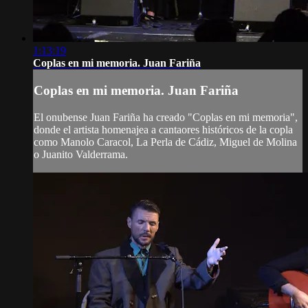
1:13:19
Coplas en mi memoria. Juan Fariña
Coplas en mi memoria. Juan Fariña
El onubense Juan Fariña ha creado "Coplas en mi memoria",
donde el artista homenajea a cantaores históricos de la copla
como Manolo Caracol, La Perla de Cádiz, Miguel de Molina
o Juanito Valderrama.