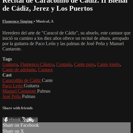
Recital de Caracolillo de Cádiz. II Bienal
de Cádiz, Jerez y Los Puertos
Flamenco Singing
•
Musical
,
A
Heredero del arte de "Caracol de Cádiz", su abuelo, este cantaor que
inició su camino a los diez años ofrece un recital de altura, arropado
por la guitarra de Paco León y las palmas de José Peña y Manuel
Cantarote.
Tags
Guitarra
,
Flamenco Clásico
,
Compás
,
Cante puro
,
Cante jondo
,
Cante de adelante
,
Cantaor
Cast
Caracolillo de Cádiz
Cante
Paco León
Guitarra
Manuel Cantarote
Palmas
José Peña
Palmas
Share with friends
Facebook
X
Email
Share on Facebook
Share on X