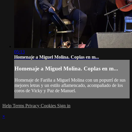
05:13
Homenaje a Miguel Molina. Coplas en m...
Homenaje a Miguel Molina. Coplas en m...
Homenaje de Fariña a Miguel Molina con un popurrí de sus
mejores letras y un estilo aflamencado, acompañado de los
coros de Vicky y Paz de Manuel.
Help
Terms
Privacy
Cookies
Sign in
×