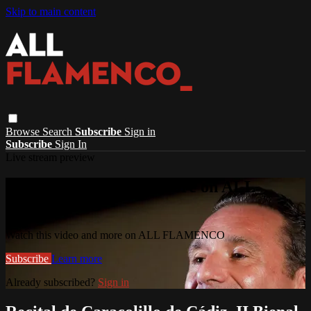
Skip to main content
Browse
Search
Subscribe
Sign in
Subscribe
Sign In
Live stream preview
Watch this video and more on ALL
FLAMENCO
Watch this video and more on ALL FLAMENCO
Subscribe
Learn more
Already subscribed?
Sign in