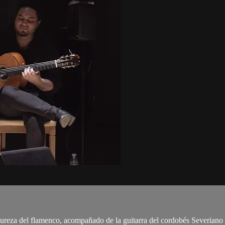
 pureza del flamenco, acompañado de la guitarra del cordobés Severiano J