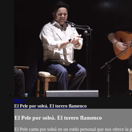
09:35
El Pele por soleá. El torero flamenco
El Pele por soleá. El torero flamenco
El Pele canta por soleá en un estilo personal que nos ofrece la