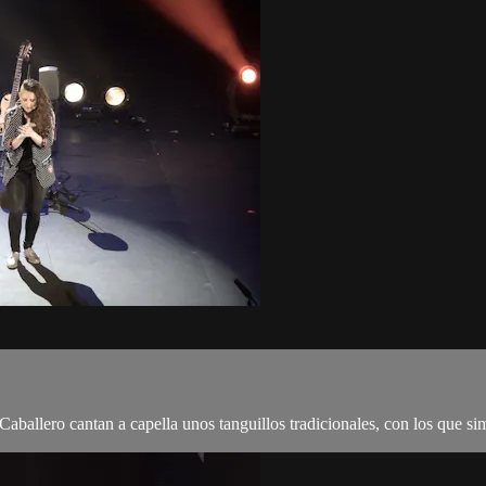
allero cantan a capella unos tanguillos tradicionales, con los que sim