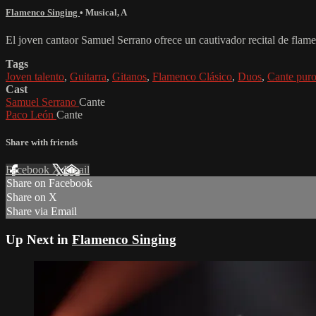
Flamenco Singing
•
Musical
,
A
El joven cantaor Samuel Serrano ofrece un cautivador recital de flam
Tags
Joven talento
,
Guitarra
,
Gitanos
,
Flamenco Clásico
,
Duos
,
Cante pur
Cast
Samuel Serrano
Cante
Paco León
Cante
Share with friends
Facebook
X
Email
Share on Facebook
Share on X
Share via Email
Up Next in
Flamenco Singing