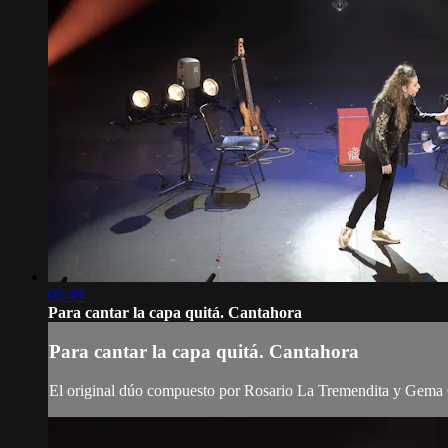
02:49
Para cantar la capa quitá. Cantahora
Para cantar la capa quitá. Cantahora
El original dúo compuesto por Rosario La Tremendita y Gema Cab