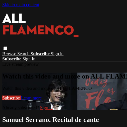
Skip to main content
Browse
Search
Subscribe
Sign in
Subscribe
Sign In
Live stream preview
Watch this video and more on ALL FL
Watch this video and more on ALL FLAMENCO
Subscribe
Learn more
Already subscribed?
Sign in
Samuel Serrano. Recital de cante