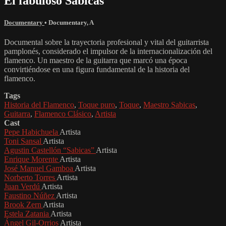
El fabuloso Sabicas
Documentary
•
Documentary
,
A
Documental sobre la trayectoria profesional y vital del guitarrista
pamplonés, considerado el impulsor de la internacionalización del
flamenco. Un maestro de la guitarra que marcó una época
convirtiéndose en una figura fundamental de la historia del
flamenco.
Tags
Historia del Flamenco
,
Toque puro
,
Toque
,
Maestro Sabicas
,
Guitarra
,
Flamenco Clásico
,
Artista
Cast
Pepe Habichuela
Artista
Toni Sansal
Artista
Agustin Castellón “Sabicas”
Artista
Enrique Morente
Artista
José Manuel Gamboa
Artista
Norberto Torres
Artista
Juan Verdú
Artista
Faustino Núñez
Artista
Brook Zern
Artista
Estela Zatania
Artista
Ángel Gil-Orrios
Artista