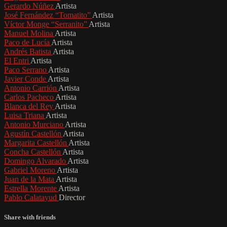
Gerardo Núñez
Artista
José Fernández “Tomatito”
Artista
Víctor Monge “Serranito”
Artista
Manuel Molina
Artista
Paco de Lucía
Artista
Andrés Batista
Artista
El Entri
Artista
Paco Serrano
Artista
Javier Conde
Artista
Antonio Carrión
Artista
Carlos Pacheco
Artista
Blanca del Rey
Artista
Luisa Triana
Artista
Antonio Murciano
Artista
Agustín Castellón
Artista
Margarita Castellón
Artista
Concha Castellón
Artista
Domingo Alvarado
Artista
Gabriel Moreno
Artista
Juan de la Mata
Artista
Estrella Morente
Artista
Pablo Calatayud
Director
Share with friends