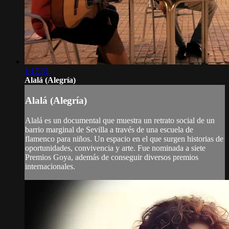
1:17:31
Alalá (Alegría)
Alalá (Alegría)
Alalá es un documental que muestra un retrato social de un
barrio marginal de Sevilla a través de una escuela de
flamenco para niños. Un espacio en el que surgen historias de
oportunidades, convivencia y arte. Fue nominada a siete
Premios Goya, además de conseguir diversos premios
internacionales.