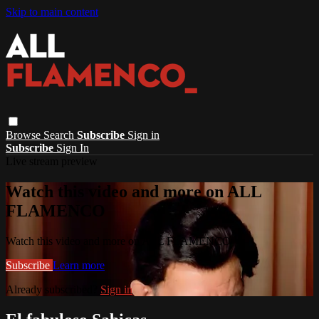
Skip to main content
Browse
Search
Subscribe
Sign in
Subscribe
Sign In
Live stream preview
Watch this video and more on ALL
FLAMENCO
Watch this video and more on ALL FLAMENCO
Subscribe
Learn more
Already subscribed?
Sign in