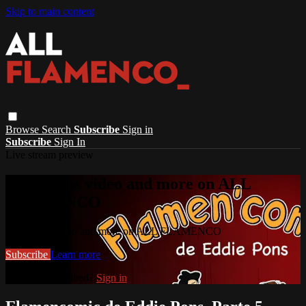
Skip to main content
Browse
Search
Subscribe
Sign in
Subscribe
Sign In
Live stream preview
Watch this video and more on ALL
FLAMENCO
Watch this video and more on ALL FLAMENCO
Subscribe
Learn more
Already subscribed?
Sign in