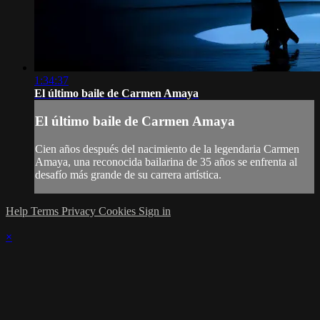
1:34:37
El último baile de Carmen Amaya
El último baile de Carmen Amaya
Cien años después del nacimiento de la legendaria Carmen
Amaya, una reconocida bailarina de 35 años se enfrenta al
desafío más grande de su carrera artística.
Help
Terms
Privacy
Cookies
Sign in
×