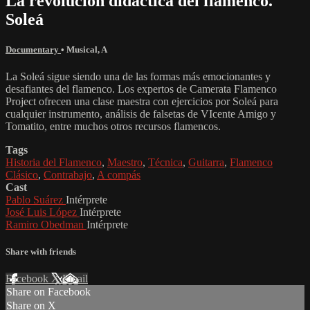
La revolución didáctica del flamenco.
Soleá
Documentary
•
Musical
,
A
La Soleá sigue siendo una de las formas más emocionantes y
desafiantes del flamenco. Los expertos de Camerata Flamenco
Project ofrecen una clase maestra con ejercicios por Soleá para
cualquier instrumento, análisis de falsetas de VIcente Amigo y
Tomatito, entre muchos otros recursos flamencos.
Tags
Historia del Flamenco
,
Maestro
,
Técnica
,
Guitarra
,
Flamenco
Clásico
,
Contrabajo
,
A compás
Cast
Pablo Suárez
Intérprete
José Luis López
Intérprete
Ramiro Obedman
Intérprete
Share with friends
Facebook
X
Email
Share on Facebook
Share on X