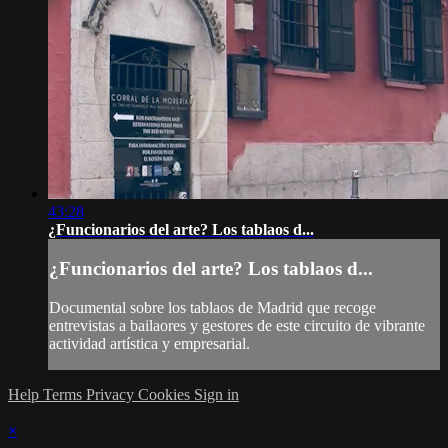
43:28
¿Funcionarios del arte? Los tablaos d...
¿Funcionarios del arte? Los tablaos d...
Documental sobre los tablaos de Madrid que recoge
entrevistas a bailaores y gestores de este circuito de vibrante
actividad artística y empresarial.
Help
Terms
Privacy
Cookies
Sign in
×