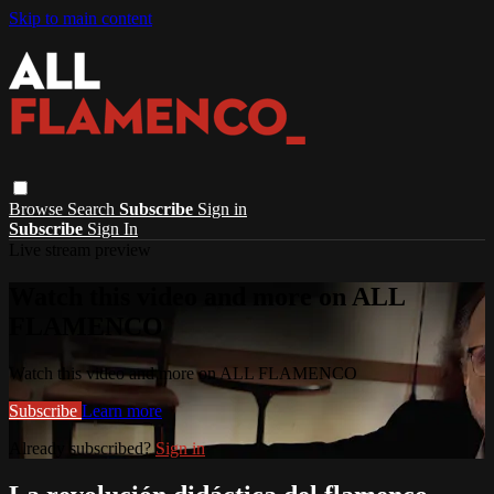
Skip to main content
Browse
Search
Subscribe
Sign in
Subscribe
Sign In
Live stream preview
Watch this video and more on ALL
FLAMENCO
Watch this video and more on ALL FLAMENCO
Subscribe
Learn more
Already subscribed?
Sign in