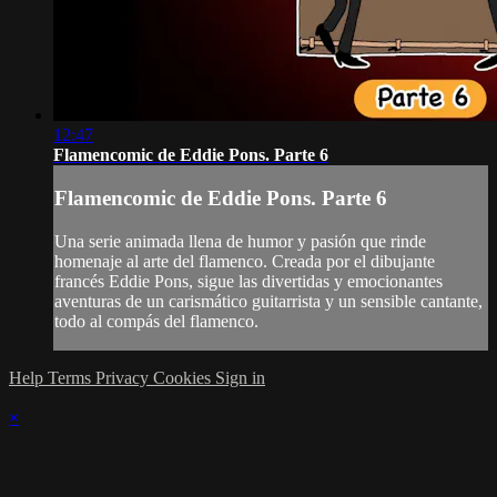
12:47
Flamencomic de Eddie Pons. Parte 6
Flamencomic de Eddie Pons. Parte 6
Una serie animada llena de humor y pasión que rinde
homenaje al arte del flamenco. Creada por el dibujante
francés Eddie Pons, sigue las divertidas y emocionantes
aventuras de un carismático guitarrista y un sensible cantante,
todo al compás del flamenco.
Help
Terms
Privacy
Cookies
Sign in
×