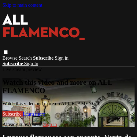
Skip to main content
Browse
Search
Subscribe
Sign in
Subscribe
Sign In
Live stream preview
Watch this video and more on ALL
FLAMENCO
Watch this video and more on ALL FLAMENCO
Subscribe
Learn more
Already subscribed?
Sign in