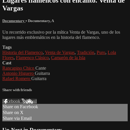
Lugares flamencos con encanto. Venta de
Vargas
Documentary
•
Documentary
,
A
Un recorrido exclusivo por la mítica Venta de Vargas, uno de los
lugares más emblemáticos en la historia del flamenco.
Tags
Historia del Flamenco
,
Venta de Vargas
,
Tradición
,
Puro
,
Lola
Flores
,
Flamenco Clásico
,
Camarón de la Isla
Cast
Rancapino Chico
Cante
Antonio Higuero
Guitarra
Rafael Romero
Guitarra
Share with friends
Facebook
X
Email
Share on Facebook
Share on X
Share via Email
Up Next in
Documentary