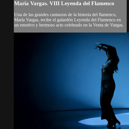
María Vargas. VIII Leyenda del Flamenco
Una de las grandes cantaoras de la historia del flamenco,
María Vargas, recibe el galardón Leyenda del Flamenco en
un emotivo y hermoso acto celebrado en la Venta de Vargas.