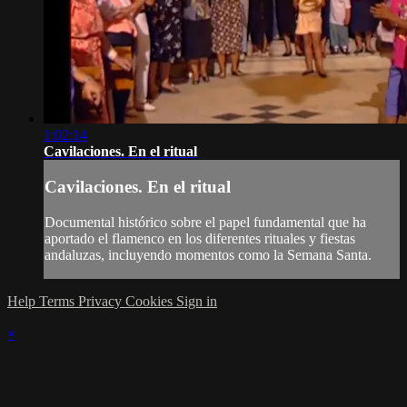
1:02:14
Cavilaciones. En el ritual
Cavilaciones. En el ritual
Documental histórico sobre el papel fundamental que ha
aportado el flamenco en los diferentes rituales y fiestas
andaluzas, incluyendo momentos como la Semana Santa.
Help
Terms
Privacy
Cookies
Sign in
×