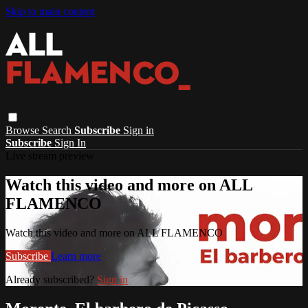
Skip to main content
Browse
Search
Subscribe
Sign in
Subscribe
Sign In
Live stream preview
Watch this video and more on ALL
FLAMENCO
Watch this video and more on ALL FLAMENCO
Subscribe
Learn more
Already subscribed?
Sign in