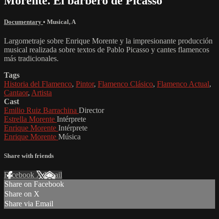
Morente. El barbero de Picasso
Documentary
•
Musical
,
A
Largometraje sobre Enrique Morente y la impresionante producción
musical realizada sobre textos de Pablo Picasso y cantes flamencos
más tradicionales.
Tags
Historia del Flamenco
,
Pintor
,
Flamenco Clásico
,
Flamenco Actual
,
Cantaor
,
Artista
Cast
Emilio Ruiz Barrachina
Director
Estrella Morente
Intérprete
Enrique Morente
Intérprete
Enrique Morente
Música
Share with friends
Facebook
X
Email
Share on Facebook
Share on X
Share via Email