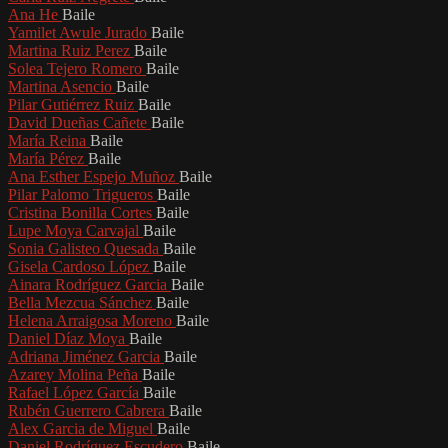
Ana He
Baile
Yamilet Awule Jurado
Baile
Martina Ruiz Perez
Baile
Solea Tejero Romero
Baile
Martina Asencio
Baile
Pilar Gutiérrez Ruiz
Baile
David Dueñas Cañete
Baile
María Reina
Baile
María Pérez
Baile
Ana Esther Espejo Muñoz
Baile
Pilar Palomo Trigueros
Baile
Cristina Bonilla Cortes
Baile
Lupe Moya Carvajal
Baile
Sonia Galisteo Quesada
Baile
Gisela Cardoso López
Baile
Ainara Rodríguez Garcia
Baile
Bella Mezcua Sánchez
Baile
Helena Arraigosa Moreno
Baile
Daniel Díaz Moya
Baile
Adriana Jiménez Garcia
Baile
Azarey Molina Peña
Baile
Rafael López García
Baile
Rubén Guerrero Cabrera
Baile
Alex Garcia de Miguel
Baile
Daniel Rodríguez Escudero
Baile