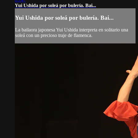
Yui Ushida por soleá por bulería. Bai...
Yui Ushida por soleá por bulería. Bai...
La bailaora japonesa Yui Ushida interpreta en solitario una
soleá con un precioso traje de flamenca.