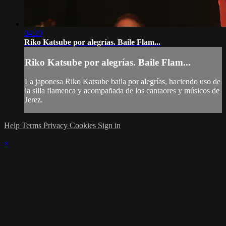
04:20
Riko Katsube por alegrías. Baile Flam...
Riko Katsube por alegrías. Baile Flam...
La japonesa Riko Katsube baila por alegrías, haciendo uso de
la silla flamenca y acompañada de los cantaores y músicos de
Jerez.
Help
Terms
Privacy
Cookies
Sign in
×