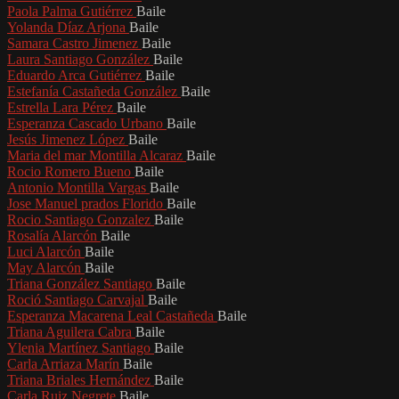
Paola Palma Gutiérrez
Baile
Yolanda Díaz Arjona
Baile
Samara Castro Jimenez
Baile
Laura Santiago González
Baile
Eduardo Arca Gutiérrez
Baile
Estefanía Castañeda González
Baile
Estrella Lara Pérez
Baile
Esperanza Cascado Urbano
Baile
Jesús Jimenez López
Baile
Maria del mar Montilla Alcaraz
Baile
Rocio Romero Bueno
Baile
Antonio Montilla Vargas
Baile
Jose Manuel prados Florido
Baile
Rocio Santiago Gonzalez
Baile
Rosalía Alarcón
Baile
Luci Alarcón
Baile
May Alarcón
Baile
Triana González Santiago
Baile
Roció Santiago Carvajal
Baile
Esperanza Macarena Leal Castañeda
Baile
Triana Aguilera Cabra
Baile
Ylenia Martínez Santiago
Baile
Carla Arriaza Marín
Baile
Triana Briales Hernández
Baile
Carla Ruiz Negrete
Baile