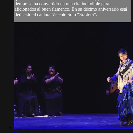
tiempo se ha convertido en una cita ineludible para
aficionados al buen flamenco. En su décimo aniversario está
dedicado al cantaor Vicente Soto “Sordera”.
05:47