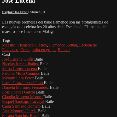
José Lucena
Explore for Free
•
Musical
,
A
Las nuevas promesas del baile flamenco son las protagonistas de
esta gala que celebra los 20 años de la Escuela de Flamenco del
maestro José Lucena en Málaga.
Tags
Maestro
,
Flamenco Clásico
,
Flamenco Actual
,
Escuela de
Flamenco
,
Coreografía en grupo
,
Bailaor
Cast
José Lucena Girón
Baile
Nicolas Jurado Ibáñez
Baile
María Cortes Lucena
Baile
Paloma Moya Campos
Baile
Myriam Lara Perez
Baile
Lucia González del Pino
Baile
Daniela Martínez Fernández
Baile
Lola Chaves Garcia
Baile
Claudia Moreno Montes
Baile
Raquel Santiago Carvajal
Baile
Carla Santiago Romero
Baile
Ana Montoro García
Baile
Susana Sanchez Rueda
Baile