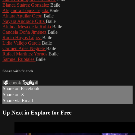
Blanca Suárez Gonzalez
Baile
Alejandra López Tejada
Baile
Ainara Aguilar Ocon
Baile
Nayara Andrade Ortiz
Baile
Ainhoa Mesa de la Rubia
Baile
Candela Doña Jiménez
Baile
Rocio Hoyos López
Baile
Lidia Vallejo García
Baile
Carmen Anea Negrete
Baile
Rafael Martínez Yornos
Baile
Samuel Rubiales
Baile
Share with friends
Facebook
X
Email
Share on Facebook
Share on X
Share via Email
Up Next in
Explore for Free