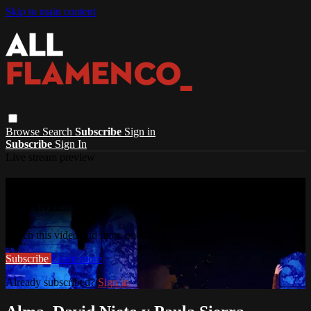
Skip to main content
Browse
Search
Subscribe
Sign in
Subscribe
Sign In
Live stream preview
Watch this video and more on ALL
FLAMENCO
Watch this video and more on ALL FLAMENCO
Subscribe
Learn more
Already subscribed?
Sign in