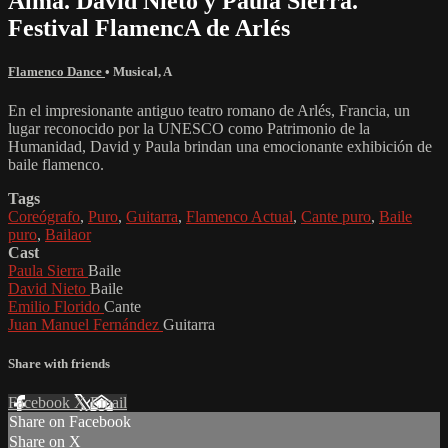
Alma. David Nieto y Paula Sierra.
Festival FlamencA de Arlés
Flamenco Dance
•
Musical
,
A
En el impresionante antiguo teatro romano de Arlés, Francia, un
lugar reconocido por la UNESCO como Patrimonio de la
Humanidad, David y Paula brindan una emocionante exhibición de
baile flamenco.
Tags
Coreógrafo
,
Puro
,
Guitarra
,
Flamenco Actual
,
Cante puro
,
Baile
puro
,
Bailaor
Cast
Paula Sierra
Baile
David Nieto
Baile
Emilio Florido
Cante
Juan Manuel Fernández
Guitarra
Share with friends
Facebook
X
Email
Share on Facebook
Share on X