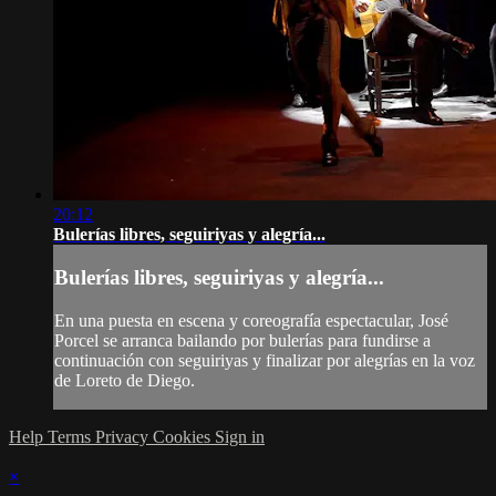
20:12
Bulerías libres, seguiriyas y alegría...
Bulerías libres, seguiriyas y alegría...
En una puesta en escena y coreografía espectacular, José
Porcel se arranca bailando por bulerías para fundirse a
continuación con seguiriyas y finalizar por alegrías en la voz
de Loreto de Diego.
Help
Terms
Privacy
Cookies
Sign in
×