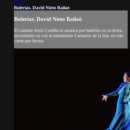
08:33
Bulerías. David Nieto Bailaó
Bulerías. David Nieto Bailaó
El cantaor Jesús Castilla se arranca por bulerías en su tierra,
recordando su voz al mismísimo Camarón de la Isla, en este
cante por fiestas.