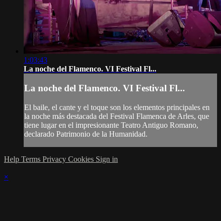
1:03:43
La noche del Flamenco. VI Festival Fl...
La noche del Flamenco. VI Festival Fl...
El baile, el cante y el toque son los elementos principales en
la noche más destacada del Festival Flamenca de Arles, que
tiene lugar en el impresionante Teatro Antiguo Romano,
declarado Patrimonio de la Humanidad.
Help
Terms
Privacy
Cookies
Sign in
×