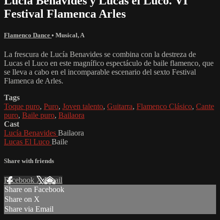
Lucia Benavides y Lucas el Luco. VI
Festival Flamenca Arles
Flamenco Dance
•
Musical
,
A
La frescura de Lucía Benavides se combina con la destreza de
Lucas el Luco en este magnífico espectáculo de baile flamenco, que
se lleva a cabo en el incomparable escenario del sexto Festival
Flamenca de Arles.
Tags
Toque puro
,
Puro
,
Joven talento
,
Guitarra
,
Flamenco Clásico
,
Cante
puro
,
Baile puro
,
Bailaora
Cast
Lucía Benavides
Bailaora
Lucas El Luco
Baile
Share with friends
Facebook
X
Email
Share on Facebook
Share on X
Share via Email