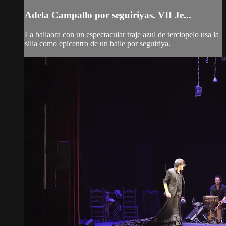
Adela Campallo por seguiriyas. VII Je...
La bailaora con un espectacular traje azul de terciopelo usa la
silla como epicentro de un baile por seguiriya.