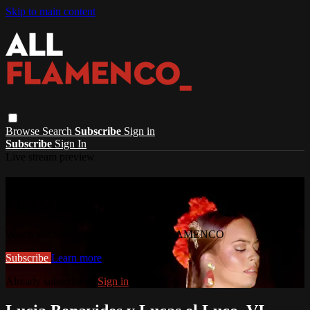
Skip to main content
Browse
Search
Subscribe
Sign in
Subscribe
Sign In
Live stream preview
Watch this video and more on ALL
FLAMENCO
Watch this video and more on ALL FLAMENCO
Subscribe
Learn more
Already subscribed?
Sign in