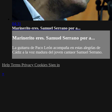
04:31
Marinerito eres. Samuel Serrano por a...
Marinerito eres. Samuel Serrano por a...
La guitarra de Paco León acompaña en estas alegrías de
Cádiz a la voz madura del joven cantaor Samuel Serrano.
Help
Terms
Privacy
Cookies
Sign in
×