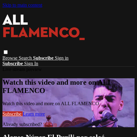
Skip to main content
Browse
Search
Subscribe
Sign in
Subscribe
Sign In
Live stream preview
Watch this video and more on ALL
FLAMENCO
Watch this video and more on ALL FLAMENCO
Subscribe
Learn more
Already subscribed?
Sign in