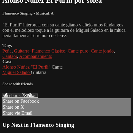
Alonso Núnez El Purili por soleá
Flamenco Singing
•
Musical
,
A
"El Purili" interpreta con su cante gitano y añejo unos fandangos
con el melodioso toque a la guitarra de Miguel Salado en la mítica
peña flamenca Terremoto de Jerez.
Tags
Peña
,
Guitarra
,
Flamenco Clásico
,
Cante puro
,
Cante jondo
,
Cantaor
,
Acompañamiento
Cast
Alonso Núñez "El Purili"
Cante
Miguel Salado
Guitarra
Share with friends
Facebook
X
Email
Share on Facebook
Share on X
Share via Email
Up Next in
Flamenco Singing