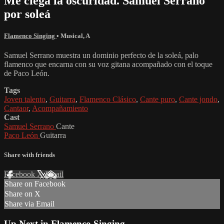
Me ciega la oscuridad. Samuel Serrano
por soleá
Flamenco Singing
•
Musical
,
A
Samuel Serrano muestra un dominio perfecto de la soleá, palo
flamenco que encarna con su voz gitana acompañado con el toque
de Paco León.
Tags
Joven talento
,
Guitarra
,
Flamenco Clásico
,
Cante puro
,
Cante jondo
,
Cantaor
,
Acompañamiento
Cast
Samuel Serrano
Cante
Paco León
Guitarra
Share with friends
Facebook
X
Email
Share on Facebook
Share on X
Share via Email
Up Next in
Flamenco Singing