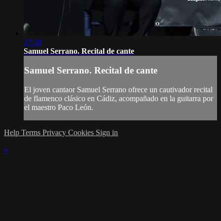
37:38
Samuel Serrano. Recital de cante
Samuel Serrano. Recital de cante
El joven cantaor Samuel Serrano ofrece un cautivador recital
de flamenco clásico en Cádiz, acompañado en la guitarra por
el maestro Paco León.
Help
Terms
Privacy
Cookies
Sign in
×