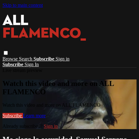
Skip to main content
Browse
Search
Subscribe
Sign in
Subscribe
Sign In
Live stream preview
Watch this video and more on ALL
FLAMENCO
Watch this video and more on ALL FLAMENCO
Subscribe
Learn more
Already subscribed?
Sign in