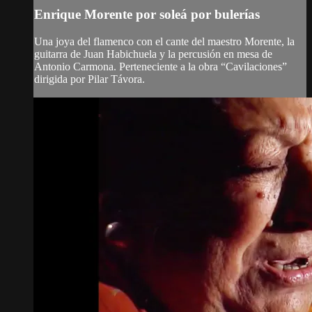
Enrique Morente por soleá por bulerías
Una joya del flamenco con el cante del maestro Morente, la
guitarra de Juan Habichuela y la percusión en mesa de
Antonio Carmona. Perteneciente a la obra “Cavilaciones”
dirigida por Pilar Távora.