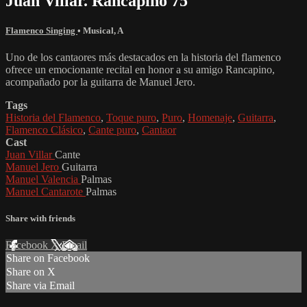
Juan Villar. Rancapino 75
Flamenco Singing
•
Musical
,
A
Uno de los cantaores más destacados en la historia del flamenco
ofrece un emocionante recital en honor a su amigo Rancapino,
acompañado por la guitarra de Manuel Jero.
Tags
Historia del Flamenco
,
Toque puro
,
Puro
,
Homenaje
,
Guitarra
,
Flamenco Clásico
,
Cante puro
,
Cantaor
Cast
Juan Villar
Cante
Manuel Jero
Guitarra
Manuel Valencia
Palmas
Manuel Cantarote
Palmas
Share with friends
Facebook
X
Email
Share on Facebook
Share on X
Share via Email