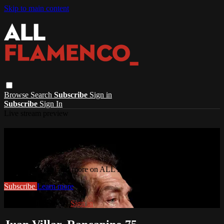
Skip to main content
Browse
Search
Subscribe
Sign in
Subscribe
Sign In
Live stream preview
Watch this video and more on ALL
FLAMENCO
Watch this video and more on ALL FLAMENCO
Subscribe
Learn more
Already subscribed?
Sign in