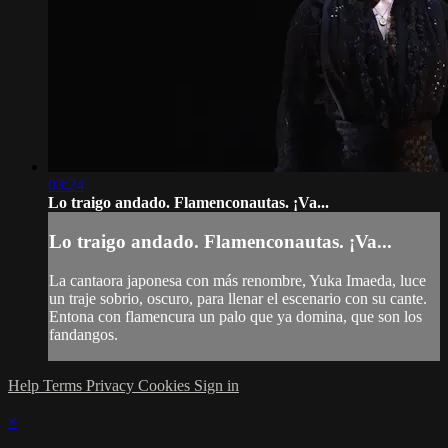
03:24
Lo traigo andado. Flamenconautas. ¡Va...
Lo traigo andado. Flamenconautas. ¡Va...
La cantaora japonesa con más renombre, Yuka Imaeda, luce
un traje sobrio, oscuro, para llenar el escenario con su cante.
Entona con flamencura un palo que ya domina, que son los
fandangos.
Help
Terms
Privacy
Cookies
Sign in
×