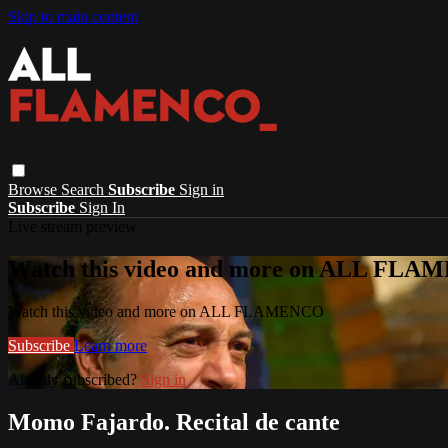
Skip to main content
Browse
Search
Subscribe
Sign in
Subscribe
Sign In
Live stream preview
Watch this video and more on ALL FL
Watch this video and more on ALL FLAMENCO
Subscribe
Learn more
Already subscribed?
Sign in
Momo Fajardo. Recital de cante