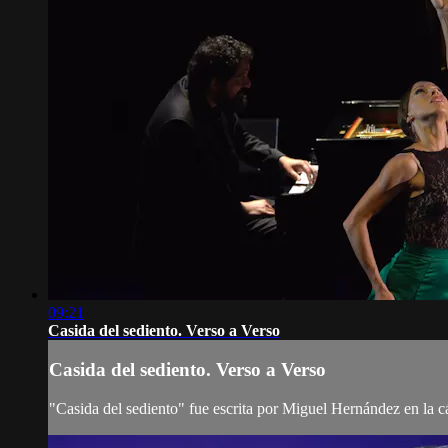
09:21
Casida del sediento. Verso a Verso
Casida del sediento. Verso a Verso
"Casida del sediento" fue escrita por Miguel Hernández en la c