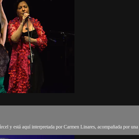
árcel y está aquí interpretada por Carmen Linares, acompañada por una 