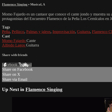
Flamenco Singing
•
Musical
,
A
Momo Fajardo es un cantaor que conoce el cante jondo y muestra su arte
protagonistas del Encuentro Flamenco de la Peña Los Cernícalos en Je
Tags
Peña
,
Pellizco
,
Palmas y jaleos
,
Improvisación
,
Guitarra
,
Flamenco Cl
Cast
Momo Fajardo
Cante
Alfredo Lagos
Guitarra
Share with friends
Facebook
X
Email
Share on Facebook
Share on X
Share via Email
Up Next in
Flamenco Singing