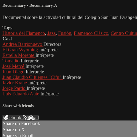
Documentary
•
Documentary
,
A
Documental sobre la actividad cultural del Colegio San Juan Evangel
Tags
Historia del Flamenco
,
Jazz
,
Fusión
,
Flamenco Clásico
,
Centro Cultur
Cast
Andrea Barrionuevo
Directora
El Gran Wyoming
Intérprete
Estrella Morente
Intérprete
Tomatito
Intérprete
José Mercé
Intérprete
Juan Diego
Intérprete
Juan Claudio Cifuentes "Cifu"
Intérprete
Javier Krahe
Intérprete
Jorge Pardo
Intérprete
Luis Eduardo Aute
Intérprete
Share with friends
Facebook
X
Email
Share on Facebook
Share on X
Share via Email