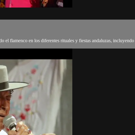
do el flamenco en los diferentes rituales y fiestas andaluzas, incluye